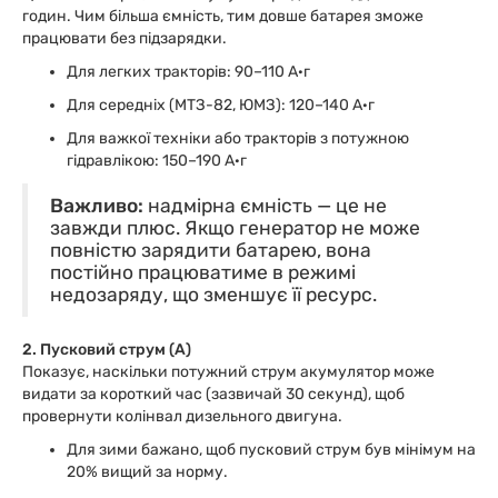
годин. Чим більша ємність, тим довше батарея зможе
працювати без підзарядки.
Для легких тракторів: 90–110 А·г
Для середніх (МТЗ-82, ЮМЗ): 120–140 А·г
Для важкої техніки або тракторів з потужною
гідравлікою: 150–190 А·г
Важливо:
надмірна ємність — це не
завжди плюс. Якщо генератор не може
повністю зарядити батарею, вона
постійно працюватиме в режимі
недозаряду, що зменшує її ресурс.
2. Пусковий струм (А)
Показує, наскільки потужний струм акумулятор може
видати за короткий час (зазвичай 30 секунд), щоб
провернути колінвал дизельного двигуна.
Для зими бажано, щоб пусковий струм був мінімум на
20% вищий за норму.