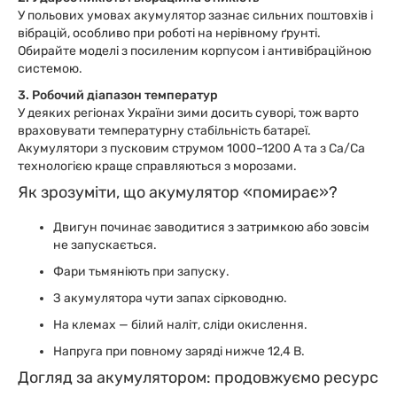
У польових умовах акумулятор зазнає сильних поштовхів і
вібрацій, особливо при роботі на нерівному ґрунті.
Обирайте моделі з посиленим корпусом і антивібраційною
системою.
3. Робочий діапазон температур
У деяких регіонах України зими досить суворі, тож варто
враховувати температурну стабільність батареї.
Акумулятори з пусковим струмом 1000–1200 А та з Ca/Ca
технологією краще справляються з морозами.
Як зрозуміти, що акумулятор «помирає»?
Двигун починає заводитися з затримкою або зовсім
не запускається.
Фари тьмяніють при запуску.
З акумулятора чути запах сірководню.
На клемах — білий наліт, сліди окислення.
Напруга при повному заряді нижче 12,4 В.
Догляд за акумулятором: продовжуємо ресурс