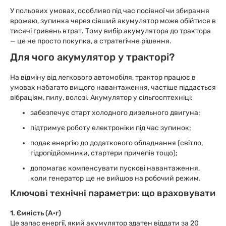
У польових умовах, особливо під час посівної чи збирання
врожаю, зупинка через сівший акумулятор може обійтися в
тисячі гривень втрат. Тому вибір акумулятора до трактора
— це не просто покупка, а стратегічне рішення.
Для чого акумулятор у тракторі?
На відміну від легкового автомобіля, трактор працює в
умовах набагато вищого навантаження, частіше піддається
вібраціям, пилу, волозі. Акумулятор у сільгосптехніці:
забезпечує старт холодного дизельного двигуна;
підтримує роботу електроніки під час зупинок;
подає енергію до додаткового обладнання (світло,
гідропідйомники, стартери причепів тощо);
допомагає компенсувати пускові навантаження,
коли генератор ще не вийшов на робочий режим.
Ключові технічні параметри: що враховувати
1. Ємність (А·г)
Це запас енергії, який акумулятор здатен віддати за 20