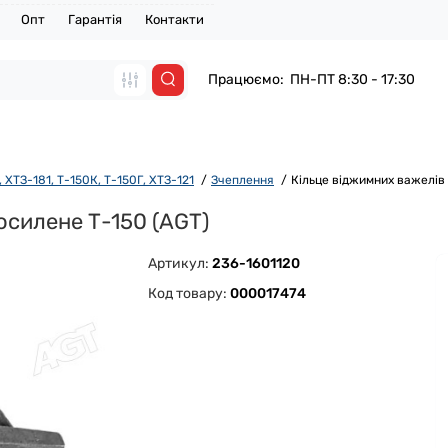
Опт
Гарантія
Контакти
Працюємо: ПН-ПТ 8:30 - 17:30
 ХТЗ-181, Т-150К, Т-150Г, ХТЗ-121
Зчеплення
Кільце віджимних важелів
осилене Т-150 (АGТ)
Артикул:
236-1601120
Код товару:
000017474