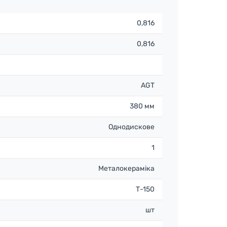
0,816
0,816
AGТ
380 мм
Однодискове
1
Металокераміка
Т-150
шт