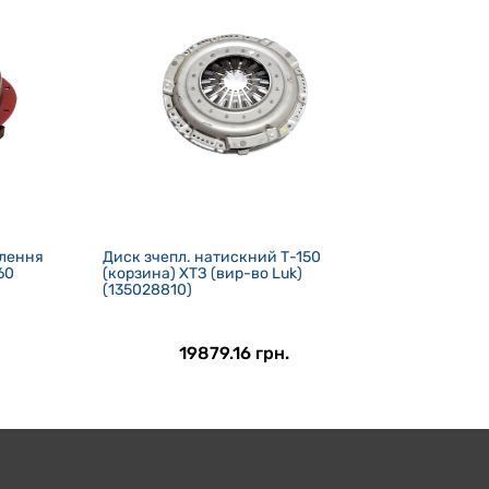
плення
Диск зчепл. натискний Т-150
60
(корзина) ХТЗ (вир-во Luk)
(135028810)
19879.16 грн.