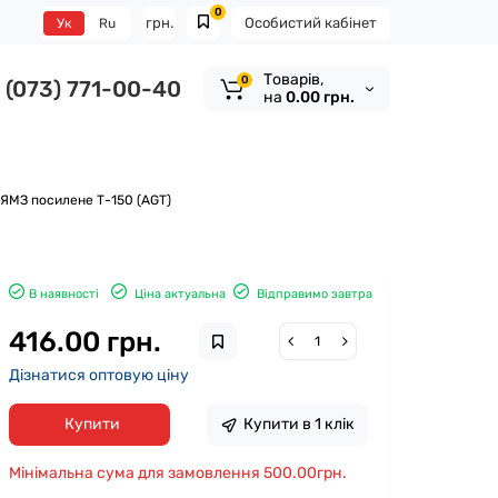
0
грн.
Особистий кабінет
Ук
Ru
Tоварів,
0
(073) 771-00-40
на
0.00 грн.
 ЯМЗ посилене Т-150 (АGТ)
В наявності
Ціна актуальна
Відправимо завтра
416.00 грн.
Дізнатися оптовую ціну
Купити
Купити в 1 клік
Мінімальна сума для замовлення 500.00грн.