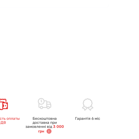
сть оплаты
Бескоштовна
Гарантія 6 міс
ПДВ
доставка при
замовленні від
3 000
грн
i