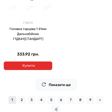
Г1ДК41
Головка торцева 1 41мм
Дальнобійник
Г1ДК41(СТАНДАРТ)
333.92 грн.
Купити
Показати ще
1
2
3
4
5
6
7
8
9
>
>|