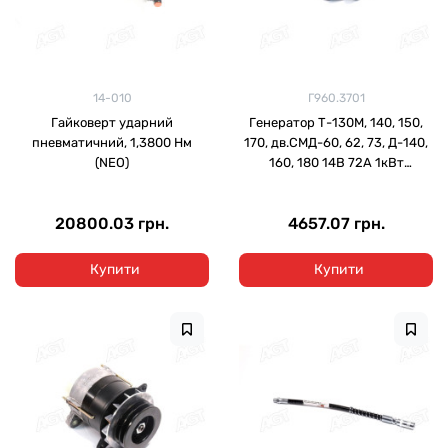
14-010
Г960.3701
Гайковерт ударний
Генератор Т-130М, 140, 150,
пневматичний, 1,3800 Нм
170, дв.СМД-60, 62, 73, Д-140,
(NEO)
160, 180 14В 72А 1кВт
(DECARO)
20800.03 грн.
4657.07 грн.
Купити
Купити