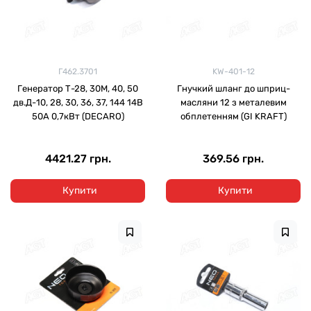
Г462.3701
KW-401-12
Генератор Т-28, 30М, 40, 50
Гнучкий шланг до шприц-
дв.Д-10, 28, 30, 36, 37, 144 14В
масляни 12 з металевим
50А 0,7кВт (DECARO)
обплетенням (GI KRAFT)
4421.27 грн.
369.56 грн.
Купити
Купити