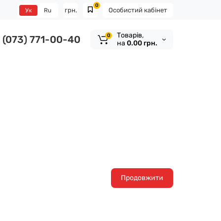
0
грн.
Особистий кабінет
Ук
Ru
Tоварів,
0
(073) 771-00-40
на
0.00 грн.
Продовжити