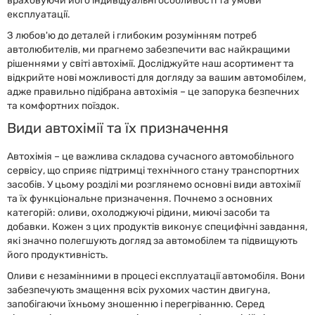
враховуючи його індивідуальні особливості та умови
експлуатації.
З любов'ю до деталей і глибоким розумінням потреб
автолюбителів, ми прагнемо забезпечити вас найкращими
рішеннями у світі автохімії. Досліджуйте наш асортимент та
відкрийте нові можливості для догляду за вашим автомобілем,
адже правильно підібрана автохімія – це запорука безпечних
та комфортних поїздок.
Види автохімії та їх призначення
Автохімія – це важлива складова сучасного автомобільного
сервісу, що сприяє підтримці технічного стану транспортних
засобів. У цьому розділі ми розглянемо основні види автохімії
та їх функціональне призначення. Почнемо з основних
категорій: оливи, охолоджуючі рідини, миючі засоби та
добавки. Кожен з цих продуктів виконує специфічні завдання,
які значно полегшують догляд за автомобілем та підвищують
його продуктивність.
Оливи є незамінними в процесі експлуатації автомобіля. Вони
забезпечують змащення всіх рухомих частин двигуна,
запобігаючи їхньому зношенню і перегріванню. Серед