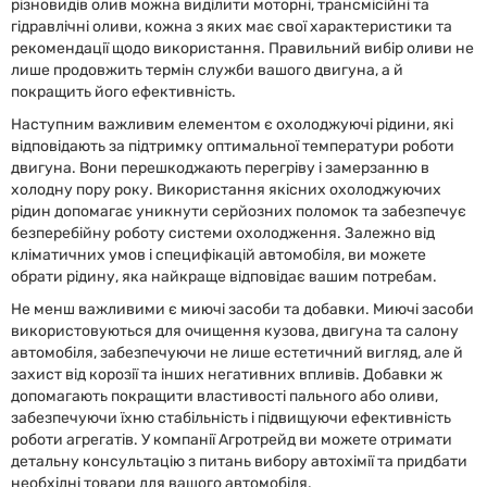
різновидів олив можна виділити моторні, трансмісійні та
гідравлічні оливи, кожна з яких має свої характеристики та
рекомендації щодо використання. Правильний вибір оливи не
лише продовжить термін служби вашого двигуна, а й
покращить його ефективність.
Наступним важливим елементом є охолоджуючі рідини, які
відповідають за підтримку оптимальної температури роботи
двигуна. Вони перешкоджають перегріву і замерзанню в
холодну пору року. Використання якісних охолоджуючих
рідин допомагає уникнути серйозних поломок та забезпечує
безперебійну роботу системи охолодження. Залежно від
кліматичних умов і специфікацій автомобіля, ви можете
обрати рідину, яка найкраще відповідає вашим потребам.
Не менш важливими є миючі засоби та добавки. Миючі засоби
використовуються для очищення кузова, двигуна та салону
автомобіля, забезпечуючи не лише естетичний вигляд, але й
захист від корозії та інших негативних впливів. Добавки ж
допомагають покращити властивості пального або оливи,
забезпечуючи їхню стабільність і підвищуючи ефективність
роботи агрегатів. У компанії Агротрейд ви можете отримати
детальну консультацію з питань вибору автохімії та придбати
необхідні товари для вашого автомобіля.