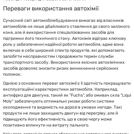
Переваги використання автохімії
Сучасний світ автомобілебудування вимагає від власників
автомобілів не лише дбайливого ставлення до свого залізного
коня, але й використання спеціалізованих засобів для
підтримки його технічного стану. Автохімія відіграє ключову
роль у забезпеченні надійної роботи автомобіля, адже вона
включає в себе широкий спектр продуктів, які допомагають
запобігти несправностям і продовжити термін служби
транспортного засобу. Використання якісних автохімічних
засобів дозволяє знизити ризик виникнення серйозних
поломок.
Однією з основних переваг автохімії є її здатність покращувати
експлуатаційні характеристики автомобіля. Наприклад,
антифриз для двигуна, такий як "Fuchs", або омивач скла "Liqui
Moly" забезпечують оптимальні умови роботи системи
охолодження та видимість на дорозі в умовах негоди. Такі
продукти не лише захищають двигун від перегріву, але й
підвищують його ефективність, що в свою чергу може
позитивно вплинути на витрату пального.