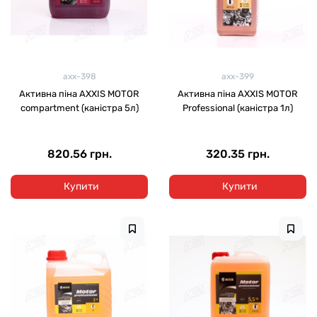
axx-398
axx-399
Активна піна AXXIS MOTOR
Активна піна AXXIS MOTOR
compartment (каністра 5л)
Professional (каністра 1л)
820.56 грн.
320.35 грн.
Купити
Купити