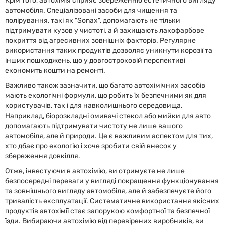
Крім того, автохімія сприяє збереженню естетичного вигляду
автомобіля. Спеціалізовані засоби для чищення та
полірування, такі як "Sonax", допомагають не тільки
підтримувати кузов у чистоті, а й захищають лакофарбове
покриття від агресивних зовнішніх факторів. Регулярне
використання таких продуктів дозволяє уникнути корозії та
інших пошкоджень, що у довгостроковій перспективі
економить кошти на ремонті.
Важливо також зазначити, що багато автохімічних засобів
мають екологічні формули, що робить їх безпечними як для
користувачів, так і для навколишнього середовища.
Наприклад, біорозкладні омивачі стекол або мийки для авто
допомагають підтримувати чистоту не лише вашого
автомобіля, але й природи. Це є важливим аспектом для тих,
хто дбає про екологію і хоче зробити свій внесок у
збереження довкілля.
Отже, інвестуючи в автохімію, ви отримуєте не лише
безпосередні переваги у вигляді покращення функціонування
та зовнішнього вигляду автомобіля, але й забезпечуєте його
тривалість експлуатації. Систематичне використання якісних
продуктів автохімії стає запорукою комфортної та безпечної
їзди. Вибираючи автохімію від перевірених виробників, ви