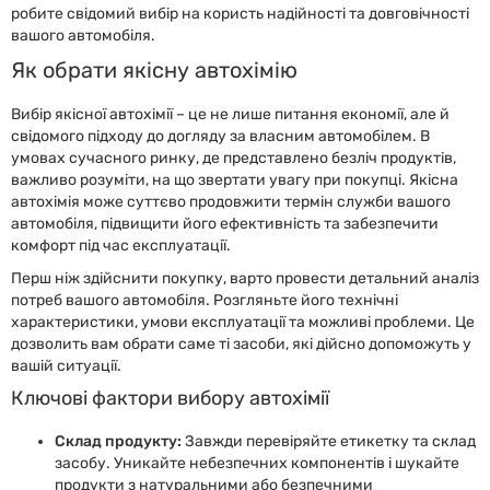
робите свідомий вибір на користь надійності та довговічності
вашого автомобіля.
Як обрати якісну автохімію
Вибір якісної автохімії – це не лише питання економії, але й
свідомого підходу до догляду за власним автомобілем. В
умовах сучасного ринку, де представлено безліч продуктів,
важливо розуміти, на що звертати увагу при покупці. Якісна
автохімія може суттєво продовжити термін служби вашого
автомобіля, підвищити його ефективність та забезпечити
комфорт під час експлуатації.
Перш ніж здійснити покупку, варто провести детальний аналіз
потреб вашого автомобіля. Розгляньте його технічні
характеристики, умови експлуатації та можливі проблеми. Це
дозволить вам обрати саме ті засоби, які дійсно допоможуть у
вашій ситуації.
Ключові фактори вибору автохімії
Склад продукту:
Завжди перевіряйте етикетку та склад
засобу. Уникайте небезпечних компонентів і шукайте
продукти з натуральними або безпечними