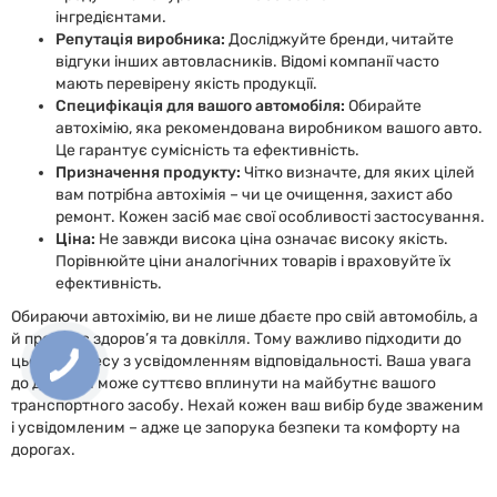
інгредієнтами.
Репутація виробника:
Досліджуйте бренди, читайте
відгуки інших автовласників. Відомі компанії часто
мають перевірену якість продукції.
Специфікація для вашого автомобіля:
Обирайте
автохімію, яка рекомендована виробником вашого авто.
Це гарантує сумісність та ефективність.
Призначення продукту:
Чітко визначте, для яких цілей
вам потрібна автохімія – чи це очищення, захист або
ремонт. Кожен засіб має свої особливості застосування.
Ціна:
Не завжди висока ціна означає високу якість.
Порівнюйте ціни аналогічних товарів і враховуйте їх
ефективність.
Обираючи автохімію, ви не лише дбаєте про свій автомобіль, а
й про своє здоров’я та довкілля. Тому важливо підходити до
цього процесу з усвідомленням відповідальності. Ваша увага
до деталей може суттєво вплинути на майбутнє вашого
транспортного засобу. Нехай кожен ваш вибір буде зваженим
і усвідомленим – адже це запорука безпеки та комфорту на
дорогах.