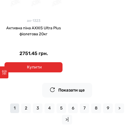
ax-1323
Активна піна AXXIS Ultra Plus
фіолетова 20кг
2751.45 грн.
Купити
Показати ще
1
2
3
4
5
6
7
8
9
>
>|