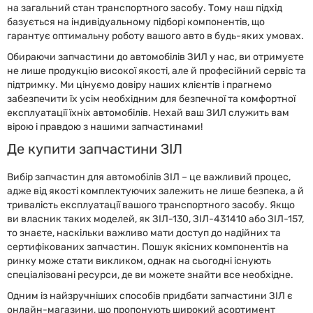
на загальний стан транспортного засобу. Тому наш підхід
базується на індивідуальному підборі компонентів, що
гарантує оптимальну роботу вашого авто в будь-яких умовах.
Обираючи запчастини до автомобілів ЗИЛ у нас, ви отримуєте
не лише продукцію високої якості, але й професійний сервіс та
підтримку. Ми цінуємо довіру наших клієнтів і прагнемо
забезпечити їх усім необхідним для безпечної та комфортної
експлуатації їхніх автомобілів. Нехай ваш ЗИЛ служить вам
вірою і правдою з нашими запчастинами!
Де купити запчастини ЗІЛ
Вибір запчастин для автомобілів ЗІЛ – це важливий процес,
адже від якості комплектуючих залежить не лише безпека, а й
тривалість експлуатації вашого транспортного засобу. Якщо
ви власник таких моделей, як ЗІЛ-130, ЗІЛ-431410 або ЗІЛ-157,
то знаєте, наскільки важливо мати доступ до надійних та
сертифікованих запчастин. Пошук якісних компонентів на
ринку може стати викликом, однак на сьогодні існують
спеціалізовані ресурси, де ви можете знайти все необхідне.
Одним із найзручніших способів придбати запчастини ЗІЛ є
онлайн-магазини, що пропонують широкий асортимент