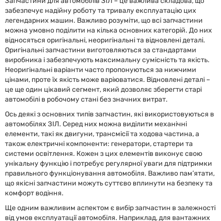
Запчастини для автомобілів ЗІЛ – це важлива складова, що
забезпечує надійну роботу та тривалу експлуатацію цих
легендарних машин. Важливо розуміти, що всі запчастини
можна умовно поділити на кілька основних категорій. До них
відносяться оригінальні, неоригінальні та відновлені деталі.
Оригінальні запчастини виготовляються за стандартами
виробника і забезпечують максимальну сумісність та якість.
Неоригінальні варіанти часто пропонуються за нижчими
цінами, проте їх якість може варіюватися. Відновлені деталі –
це ще один цікавий сегмент, який дозволяє зберегти старі
автомобілі в робочому стані без значних витрат.
Ось деякі з основних типів запчастин, які використовуються в
автомобілях ЗІЛ. Серед них можна виділити механічні
елементи, такі як двигуни, трансмісії та ходова частина, а
також електричні компоненти: генератори, стартери та
системи освітлення. Кожен з цих елементів виконує свою
унікальну функцію і потребує регулярної уваги для підтримки
правильного функціонування автомобіля. Важливо пам’ятати,
що якісні запчастини можуть суттєво вплинути на безпеку та
комфорт водіння.
Ще одним важливим аспектом є вибір запчастин в залежності
від умов експлуатації автомобіля. Наприклад, для вантажних