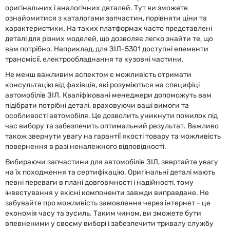
оригінальних і аналогічних деталей. Тут ви зможете
ознайомитися з каталогами запчастин, порівняти ціни та
характеристики. На таких платформах часто представлені
деталі для різних моделей, що дозволяє легко знайти те, що
вам потрібно. Наприклад, для ЗІЛ-5301 доступні елементи
трансмісії, електрообладнання та кузовні частини.
Не менш важливим аспектом є можливість отримати
консультацію від фахівців, які розуміються на специфіці
автомобілів ЗІЛ. Кваліфіковані менеджери допоможуть вам
підібрати потрібні деталі, враховуючи ваші вимоги та
особливості автомобіля. Це дозволить уникнути помилок під
час вибору та забезпечить оптимальний результат. Важливо
також звернути увагу на гарантії якості товару та можливість
повернення в разі неналежного відповідності.
Вибираючи запчастини для автомобілів ЗІЛ, звертайте увагу
на їх походження та сертифікацію. Оригінальні деталі мають
певні переваги в плані довговічності і надійності, тому
інвестування у якісні компоненти завжди виправдане. Не
забувайте про можливість замовлення через інтернет - це
економія часу та зусиль. Таким чином, ви зможете бути
впевненими у своєму виборі і забезпечити тривалу службу