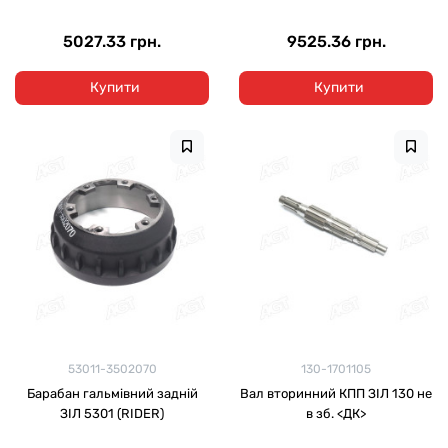
5027.33 грн.
9525.36 грн.
Купити
Купити
53011-3502070
130-1701105
Барабан гальмівний задній
Вал вторинний КПП ЗІЛ 130 не
ЗІЛ 5301 (RIDER)
в зб. <ДК>