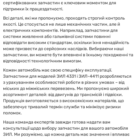
сертифікованих запчастин є ключовим моментом для
підтримки їх працездатності.
Всі деталі, які ми пропонуємо, проходять строгий контроль
якості. Це стосується не лише механічних частин, але й
електричних компонентів. Наприклад, запчастини для
системи живлення або гальмівної системи повинні
відповідати високим стандартам, оскільки їхня ненадійність
може призвести до серйозних наслідків. Вибираючи наші
запчастини, ви можете бути впевнені в їхньому походженні та
відповідності технологічним вимогам.
Кожен автомобіль має свою специфіку експлуатації.
Запчастини для моделей ЗИЛ 4331 і ЗИЛ-4411 розробляються
з урахуванням особливостей роботи в різних умовах – від
міських до міжміських перевезень. Ми пропонуємо широкий
асортимент деталей: від двигунів до трансмісій і підвіски.
Продукція виготовляється з високоякісних матеріалів, що
забезпечує тривалий термін служби та мінімізує ризики
поломок.
Наша команда експертів завжди готова надати вам
консультації щодо вибору запчастин для вашого автомобіля
ЗИЛ. Ми розуміємо, що кожна деталь має значення і впливає