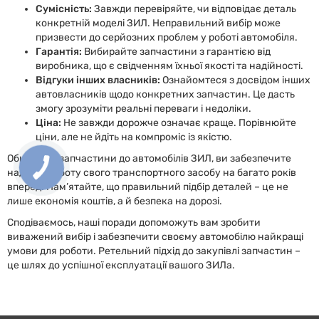
Сумісність:
Завжди перевіряйте, чи відповідає деталь
конкретній моделі ЗИЛ. Неправильний вибір може
призвести до серйозних проблем у роботі автомобіля.
Гарантія:
Вибирайте запчастини з гарантією від
виробника, що є свідченням їхньої якості та надійності.
Відгуки інших власників:
Ознайомтеся з досвідом інших
автовласників щодо конкретних запчастин. Це дасть
змогу зрозуміти реальні переваги і недоліки.
Ціна:
Не завжди дорожче означає краще. Порівнюйте
ціни, але не йдіть на компроміс із якістю.
Обираючи запчастини до автомобілів ЗИЛ, ви забезпечите
надійну роботу свого транспортного засобу на багато років
вперед. Пам’ятайте, що правильний підбір деталей – це не
лише економія коштів, а й безпека на дорозі.
Сподіваємось, наші поради допоможуть вам зробити
виважений вибір і забезпечити своєму автомобілю найкращі
умови для роботи. Ретельний підхід до закупівлі запчастин –
це шлях до успішної експлуатації вашого ЗИЛа.