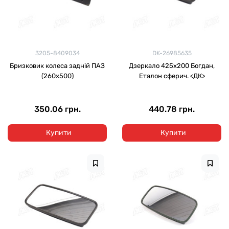
3205-8409034
DK-26985635
Бризковик колеса задній ПАЗ
Дзеркало 425х200 Богдан,
(260х500)
Еталон сферич. <ДК>
350.06 грн.
440.78 грн.
Купити
Купити