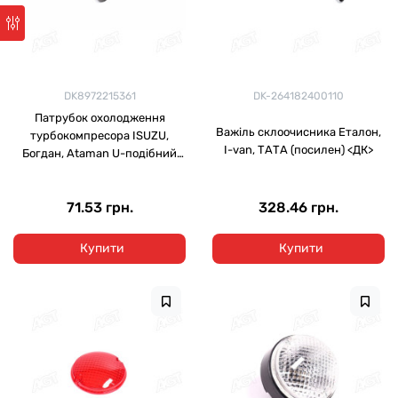
DK8972215361
DK-264182400110
Патрубок охолодження
Важіль склоочисника Еталон,
турбокомпресора ISUZU,
I-van, ТАТА (посилен) <ДК>
Богдан, Ataman U-подібний
<ДК>
71.53 грн.
328.46 грн.
Купити
Купити