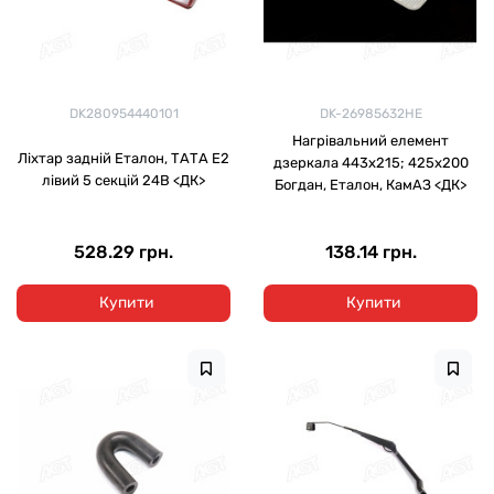
DK280954440101
DK-26985632HE
Нагрівальний елемент
Ліхтар задній Еталон, ТАТА Е2
дзеркала 443х215; 425х200
лівий 5 секцій 24В <ДК>
Богдан, Еталон, КамАЗ <ДК>
528.29 грн.
138.14 грн.
Купити
Купити