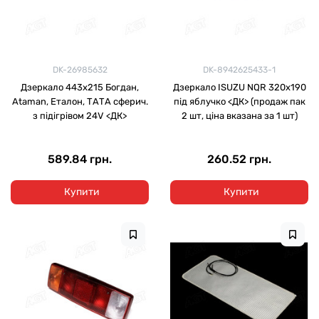
DK-26985632
DK-8942625433-1
Дзеркало 443х215 Богдан,
Дзеркало ISUZU NQR 320х190
Ataman, Еталон, ТАТА сферич.
під яблучко <ДК> (продаж пак
з підігрівом 24V <ДК>
2 шт, ціна вказана за 1 шт)
589.84 грн.
260.52 грн.
Купити
Купити