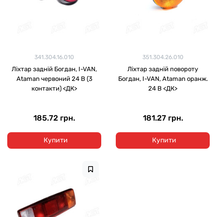
341.304.16.010
351.304.26.010
Ліхтар задній Богдан, I-VAN,
Ліхтар задній повороту
Ataman червоний 24 В (3
Богдан, I-VAN, Ataman оранж.
контакти) <ДК>
24 В <ДК>
185.72 грн.
181.27 грн.
Купити
Купити