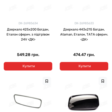
DK-26985634
DK-26985633
Дзеркало 425х200 Богдан,
Дзеркало 443х215 Богдан,
Еталон сферич. з підігрівом
Ataman, Еталон, ТАТА сферич.
24V <ДК>
<ДК>
549.28 грн.
474.47 грн.
Купити
Купити