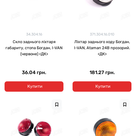
34.304.16
371.304.16.010
Скло заднього ліхтаря
Ліхтар заднього ходу Богдан,
габариту, стопа Богдан, I-VAN
I-VAN, Ataman 24В прозорий.
(червоне) <ДК>
<ДК>
36.04 грн.
181.27 грн.
Купити
Купити