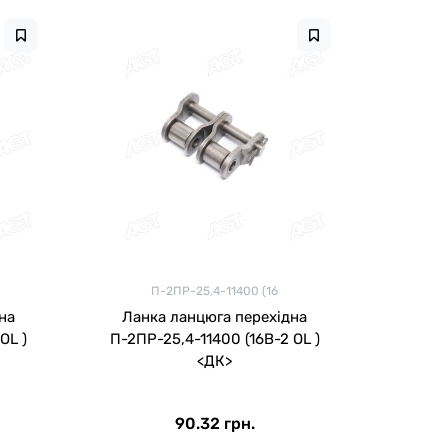
П-2ПР-25,4-11400 (16
на
Ланка ланцюга перехідна
OL )
П-2ПР-25,4-11400 (16B-2 OL )
<ДК>
90.32 грн.