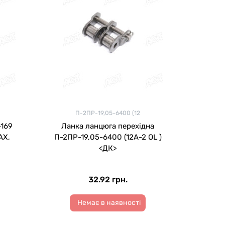
П-2ПР-19,05-6400 (12
Ланка ланцюга перехідна
AX,
П-2ПР-19,05-6400 (12A-2 OL )
<ДК>
32.92 грн.
Немає в наявності