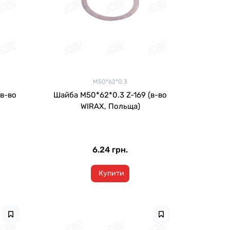
M50*62*0.3
Шайба M50*62*0.3 Z-169 (в-во
WIRAX, Польща)
6.24 грн.
Купити