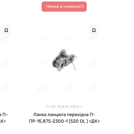
Немає в наявності
П-ПР-15,875-2300-1
а П-
Ланка ланцюга перехідна П-
ДК>
ПР-15,875-2300-1 (520 OL ) <ДК>