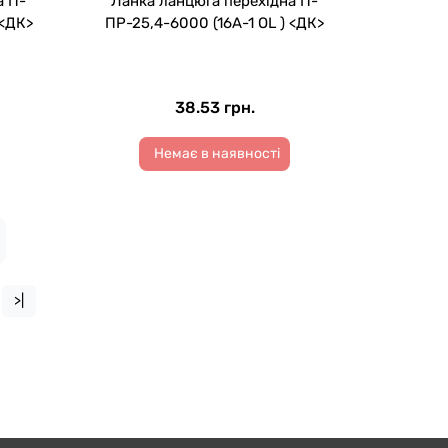
а П-
Ланка ланцюга перехідна П-
 <ДК>
ПР-25,4-6000 (16A-1 OL ) <ДК>
38.53 грн.
Немає в наявності
>|