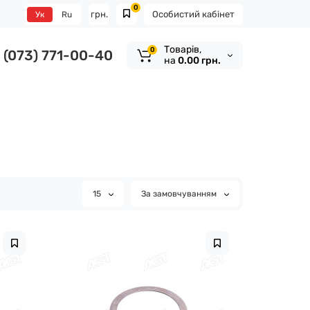
0
грн.
Особистий кабінет
Ук
Ru
Tоварів,
0
(073) 771-00-40
на
0.00 грн.
15
За замовчуванням