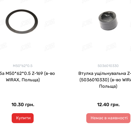
M50*62*0.5
5036010330
M50*62*0.5 Z-169 (в-во
Втулка ущільнувальна Z-169
WIRAX, Польща)
(5036010330) (в-во WIR
Польща)
10.30 грн.
12.40 грн.
Купити
Немає в наявності