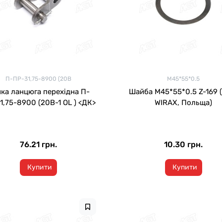
П-ПР-31,75-8900 (20B
M45*55*0.5
ка ланцюга перехідна П-
Шайба M45*55*0.5 Z-169 (в-во
1,75-8900 (20B-1 OL ) <ДК>
WIRAX, Польща)
76.21 грн.
10.30 грн.
Купити
Купити