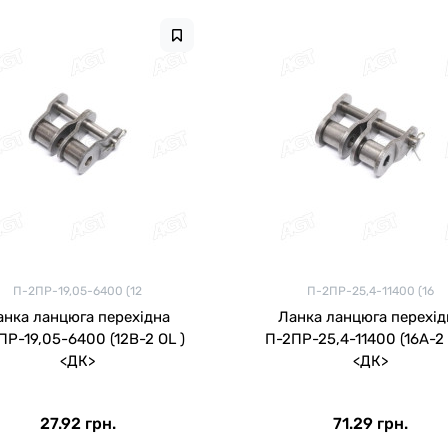
П-2ПР-19,05-6400 (12
П-2ПР-25,4-11400 (16
анка ланцюга перехідна
Ланка ланцюга перехід
ПР-19,05-6400 (12B-2 OL )
П-2ПР-25,4-11400 (16A-2 
<ДК>
<ДК>
27.92 грн.
71.29 грн.