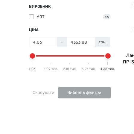
ВИРОБНИК
AGT
46
ЦІНА
-
грн.
Лан
ПР-3
4,06
1,09 тис.
2,18 тис.
3,27 тис.
4,35 тис.
Скасувати
Виберіть фільтри