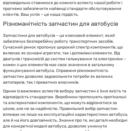
відповідально ставимося до кожного аспекту нашої роботи і
прагнемо забезпечити найвищі стандарти обслуговування
клієнтів. Ваш успіх – це наша гордість.
Різноманітність запчастин для автобусів
Запчастини для автобусів – це ключовий елемент, який
забезпечує безперебійну роботу транспортних засобів.
Сучасний ринок пропонує широкий спектр компонентів, що
включає як основні агрегати, так і допоміжні елементи. Від
двигунів і трансмісій до систем гальмування та електроніки –
кожен з цих елементів має своє значення в загальному
функціонуванні автобуса. Справжня різноманітність
запчастин дозволяє задовольнити потреби як великих
автопарків, так і приватних власників.
Одним із важливих аспектів вибору запчастин є їхня якість та
відповідність стандартам. Виробники пропонують оригінальні
та альтернативні компоненти, що можуть відрізнятися за
ціною, але не за надійністю. Правильний вибір запчастин
впливає не лише на експлуатаційні характеристики автобуса,
але й на його довговічність. Знання про те, які деталі необхідні
для конкретної моделі автобуса, дозволяє уникнути