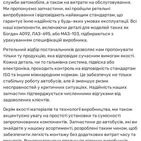
служби автомобіля, а також на витрати на обслуговування.
Ми пропонуємо запчастини, які пройшли ретельні
випробування і відповідають найвищим стандартам, що
гарантує їхню надійність у будь-яких умовах експлуатації. Всі
наші компоненти, включаючи деталі для моделей таких як
Богдан А092, ЛАЗ-695, або МАЗ-103, підбираються з
урахуванням специфікацій виробника.
Ретельний відбір постачальників дозволяє нам пропонувати
тільки ту продукцію, яка відповідає сучасним вимогам якості.
Кожна деталь, чи то гальмівна система, підвіска або
електроніка, проходить контроль на відповідність стандартам
ISO та іншим міжнародним нормам. Це забезпечує не тільки
стабільну роботу автобусів, але й зменшує ризик
несправностей у критичних ситуаціях. Надійність наших
запчастин підтверджується численними відгуками від
задоволених клієнтів.
Окрім якості матеріалів та технології виробництва, ми також
акцентуємо увагу на простоті установки та сумісності
запропонованих компонентів. Запчастини до автобусів, які ви
знайдете у нашому асортименті, розроблені таким чином, щоб
забезпечити легкість монтажу без додаткових витрат часу та
ресурсів. Використовуючи продукцію відомих виробників,