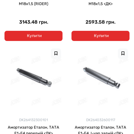
М18х1,5 (RIDER)
М18х1,5 <ДК>
3143.48 грн.
2593.58 грн.
Купити
Купити
DK264132300101
DK264032600117
Амортизатор Еталон, ТАТА
Амортизатор Еталон, ТАТА
Е1-Е4 передній <ДК>
Е1-Е4, I-van задній <ДК>