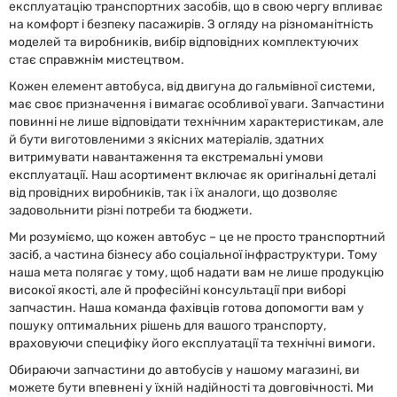
експлуатацію транспортних засобів, що в свою чергу впливає
на комфорт і безпеку пасажирів. З огляду на різноманітність
моделей та виробників, вибір відповідних комплектуючих
стає справжнім мистецтвом.
Кожен елемент автобуса, від двигуна до гальмівної системи,
має своє призначення і вимагає особливої уваги. Запчастини
повинні не лише відповідати технічним характеристикам, але
й бути виготовленими з якісних матеріалів, здатних
витримувати навантаження та екстремальні умови
експлуатації. Наш асортимент включає як оригінальні деталі
від провідних виробників, так і їх аналоги, що дозволяє
задовольнити різні потреби та бюджети.
Ми розуміємо, що кожен автобус – це не просто транспортний
засіб, а частина бізнесу або соціальної інфраструктури. Тому
наша мета полягає у тому, щоб надати вам не лише продукцію
високої якості, але й професійні консультації при виборі
запчастин. Наша команда фахівців готова допомогти вам у
пошуку оптимальних рішень для вашого транспорту,
враховуючи специфіку його експлуатації та технічні вимоги.
Обираючи запчастини до автобусів у нашому магазині, ви
можете бути впевнені у їхній надійності та довговічності. Ми