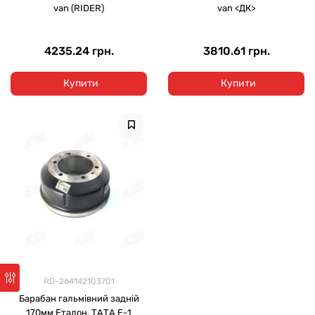
van (RIDER)
van <ДК>
4235.24 грн.
3810.61 грн.
Купити
Купити
RD-264142103701
Барабан гальмівний задній
170мм Еталон, ТАТА Е-1