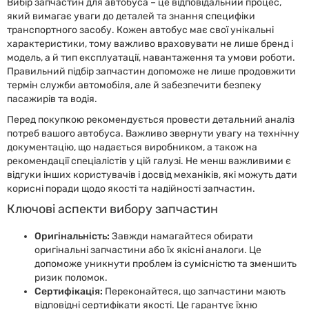
Вибір запчастин для автобуса – це відповідальний процес,
який вимагає уваги до деталей та знання специфіки
транспортного засобу. Кожен автобус має свої унікальні
характеристики, тому важливо враховувати не лише бренд і
модель, а й тип експлуатації, навантаження та умови роботи.
Правильний підбір запчастин допоможе не лише продовжити
термін служби автомобіля, але й забезпечити безпеку
пасажирів та водія.
Перед покупкою рекомендується провести детальний аналіз
потреб вашого автобуса. Важливо звернути увагу на технічну
документацію, що надається виробником, а також на
рекомендації спеціалістів у цій галузі. Не менш важливими є
відгуки інших користувачів і досвід механіків, які можуть дати
корисні поради щодо якості та надійності запчастин.
Ключові аспекти вибору запчастин
Оригінальність:
Завжди намагайтеся обирати
оригінальні запчастини або їх якісні аналоги. Це
допоможе уникнути проблем із сумісністю та зменшить
ризик поломок.
Сертифікація:
Переконайтеся, що запчастини мають
відповідні сертифікати якості. Це гарантує їхню