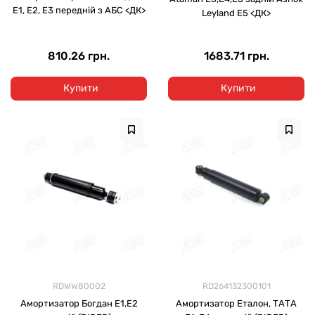
Е1, Е2, Е3 передній з АБС <ДК>
Leyland E5 <ДК>
810.26 грн.
1683.71 грн.
Купити
Купити
RDWW80002
RD264132300101
Амортизатор Богдан Е1,Е2
Амортизатор Еталон, ТАТА