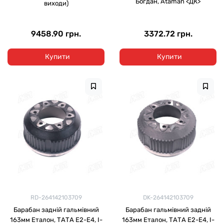
Богдан, Ataman <ДК>
виходи)
9458.90 грн.
3372.72 грн.
Купити
Купити
RD-264142103709
DK-264142103709
Барабан задній гальмівний
Барабан гальмівний задній
163мм Еталон, ТАТА Е2-Е4, I-
163мм Еталон, ТАТА Е2-Е4, I-