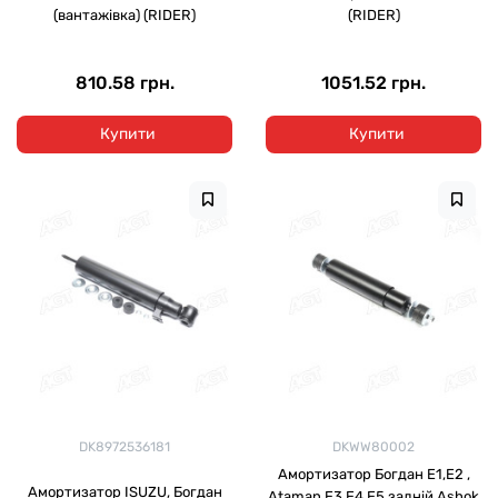
(вантажівка) (RIDER)
(RIDER)
810.58 грн.
1051.52 грн.
Купити
Купити
DK8972536181
DKWW80002
Амортизатор Богдан Е1,Е2 ,
Амортизатор ISUZU, Богдан
Ataman Е3,E4,E5 задній Ashok