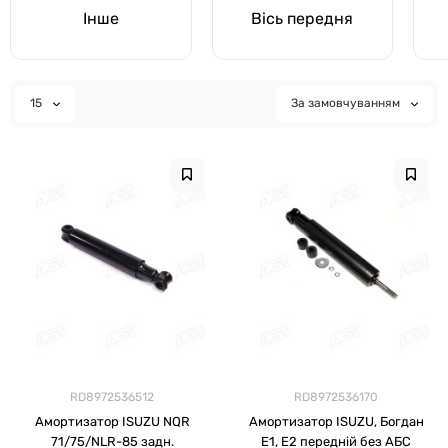
Інше
Вісь передня
15
За замовчуванням
RD8972536512
RD8972536170
Амортизатор ISUZU NQR
Амортизатор ISUZU, Богдан
71/75/NLR-85 задн.
Е1, Е2 передній без АБС