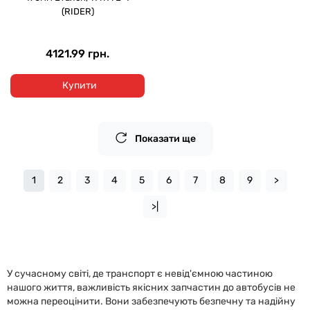
(RIDER)
4121.99 грн.
Купити
Показати ще
1
2
3
4
5
6
7
8
9
>
>|
У сучасному світі, де транспорт є невід'ємною частиною
нашого життя, важливість якісних запчастин до автобусів не
можна переоцінити. Вони забезпечують безпечну та надійну