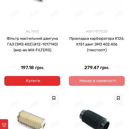
WL7063
4061.1107020
Фільтр мастильний двигуна
Прокладка карбюратора К126,
ГАЗ (ЗМЗ 402) (412-1017140)
К151 двиг.ЗМЗ 402,406
(вир-во WIX-FILTERS)
(текстоліт)
197.18 грн.
279.47 грн.
Купити
Немає в наявності