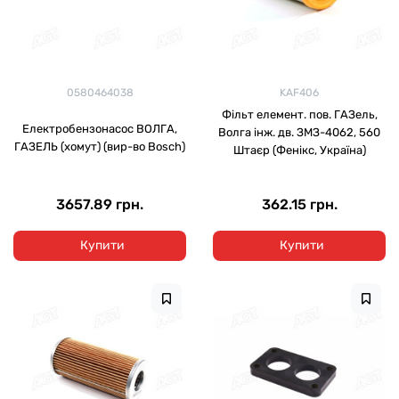
0580464038
KAF406
Фільт елемент. пов. ГАЗель,
Електробензонасос ВОЛГА,
Волга інж. дв. ЗМЗ-4062, 560
ГАЗЕЛЬ (хомут) (вир-во Bosch)
Штаєр
(Фенікс, Україна)
3657.89 грн.
362.15 грн.
Купити
Купити