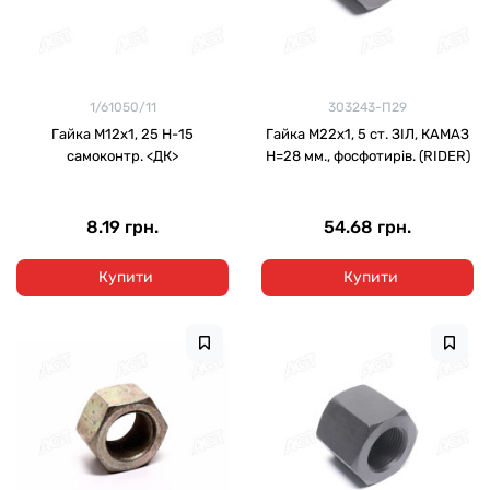
1/61050/11
303243-П29
Гайка М12х1, 25 Н-15
Гайка М22х1, 5 ст. ЗІЛ, КАМАЗ
самоконтр. <ДК>
H=28 мм., фосфотирів. (RIDER)
8.19 грн.
54.68 грн.
Купити
Купити