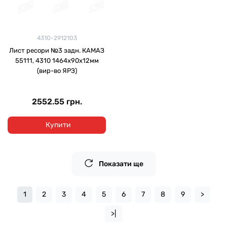
4310-2912103
Лист ресори №3 задн. КАМАЗ
55111, 4310 1464х90х12мм
(вир-во ЯРЗ)
2552.55 грн.
Купити
Показати ще
1
2
3
4
5
6
7
8
9
>
>|