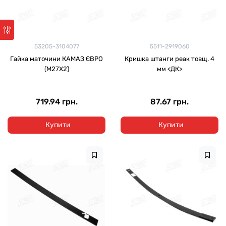
53205-3104077
5511-2919060
Гайка маточини КАМАЗ ЄВРО
Кришка штанги реак товщ. 4
(М27Х2)
мм <ДК>
719.94 грн.
87.67 грн.
Купити
Купити