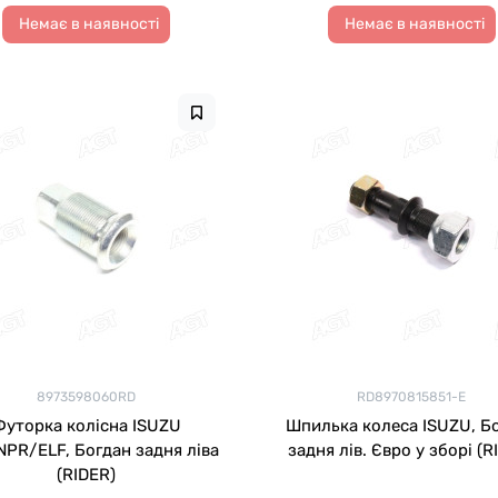
Немає в наявності
Немає в наявності
8973598060RD
RD8970815851-E
Футорка колісна ISUZU
Шпилька колеса ISUZU, Б
PR/ELF, Богдан задня ліва
задня лів. Євро у зборі (R
(RIDER)