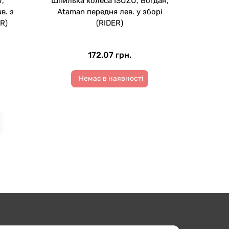
,
Шпилька колеса ISUZU, Богдан,
в. з
Ataman передня лев. у зборі
R)
(RIDER)
172.07 грн.
Немає в наявності