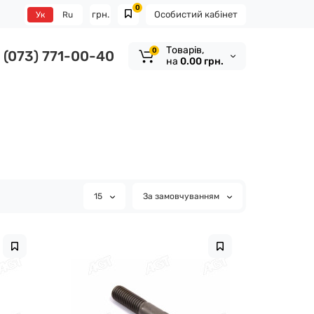
0
грн.
Особистий кабінет
Ук
Ru
Tоварів,
0
(073) 771-00-40
на
0.00 грн.
15
За замовчуванням