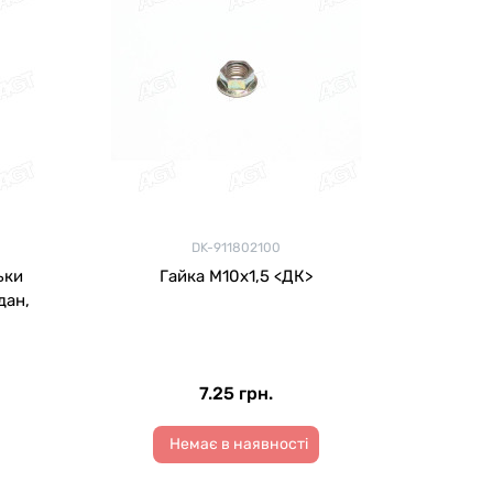
DK-911802100
ьки
Гайка М10х1,5 <ДК>
дан,
7.25 грн.
Немає в наявності