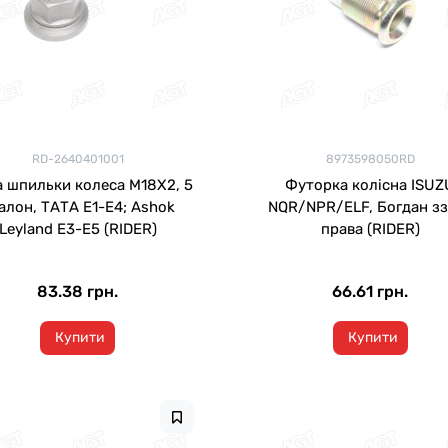
RD-2640401001
8973598050RD
а шпильки колеса М18Х2, 5
Футорка колісна ISUZ
алон, ТАТА Е1-Е4; Ashok
NQR/NPR/ELF, Богдан з
Leyland Е3-Е5 (RIDER)
права (RIDER)
83.38 грн.
66.61 грн.
Купити
Купити