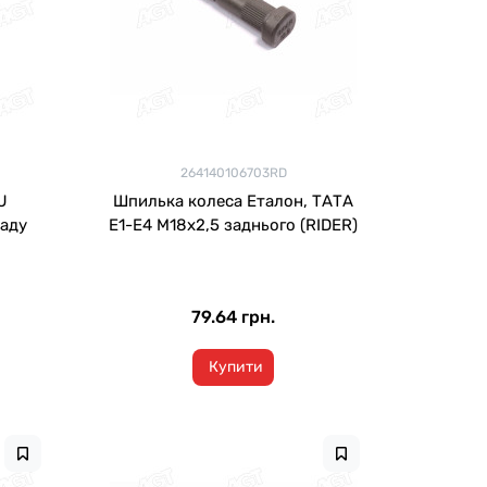
264140106703RD
U
Шпилька колеса Еталон, ТАТА
заду
Е1-Е4 М18х2,5 заднього (RIDER)
79.64 грн.
Купити