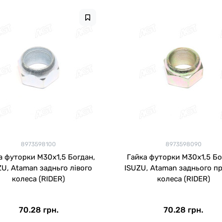
8973598100
8973598090
а футорки М30х1,5 Богдан,
Гайка футорки М30х1,5 Бо
ZU, Ataman задньго лівого
ISUZU, Ataman заднього п
колеса (RIDER)
колеса (RIDER)
70.28 грн.
70.28 грн.