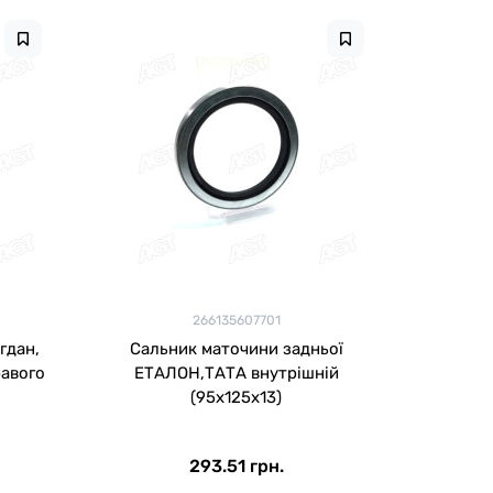
266135607701
гдан,
Сальник маточини задньої
равого
ЕТАЛОН,ТАТА внутрішній
(95х125х13)
293.51 грн.