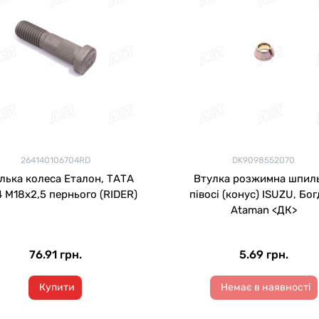
264140106704RD
DK9098552070
ька колеса Еталон, ТАТА
Втулка розжимна шпил
4 М18х2,5 пернього (RIDER)
півосі (конус) ISUZU, Бог
Ataman <ДК>
76.91 грн.
5.69 грн.
Купити
Немає в наявності