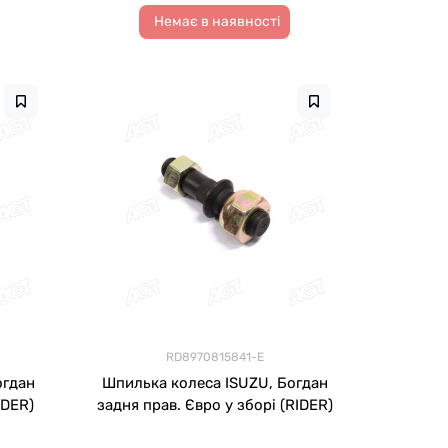
Немає в наявності
RD8970815841-E
огдан
Шпилька колеса ISUZU, Богдан
IDER)
задня прав. Євро у зборі (RIDER)