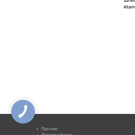
Шпил
Atam
Про нас
Договір оферти