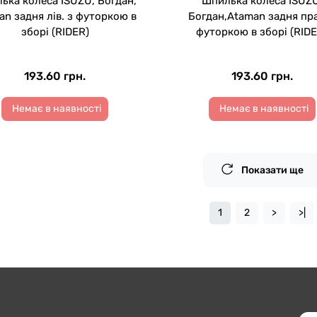
ька колеса ISUZU, Богдан,
Шпилька колеса ISUZU
an задня лів. з футоркою в
Богдан,Ataman задня пра
зборі (RIDER)
футоркою в зборі (RIDE
193.60 грн.
193.60 грн.
Немає в наявності
Немає в наявності
Показати ще
1
2
>
>|