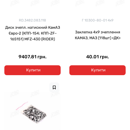
RD.3482.083.118
Г 10300-80-01 4х9
Диск зчепл. натискний КамАЗ
Заклепка 4х9 зчеплення
Євро-2 (КПП-154; КПП-ZF-
КАМАЗ, МАЗ (118шт) <ДК>
16S151) MFZ-430 (RIDER)
9407.81 грн.
40.01 грн.
Купити
Купити