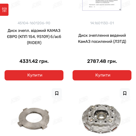
45104-1601206-90
14.1601130-01
Диск зчепл. відомий КАМАЗ
Диск зчеплення ведений
ЄВРО (КПП 154, 9S109) б/асб
КамАЗ посилений (ЛЗТД)
(RIDER)
4331.42 грн.
2787.48 грн.
Купити
Купити