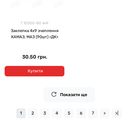
Г 10300-80 4х9
Заклепка 4х9 зчеплення
КАМАЗ, МАЗ (90шт) <ДК>
30.50 грн.
Купити
Показати ще
1
2
3
4
5
6
7
>
>|