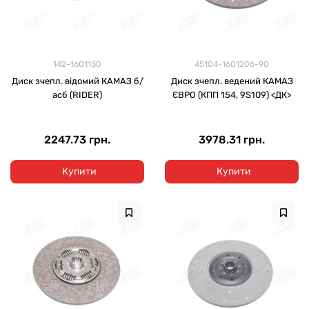
142-1601130
45104-1601206-90
Диск зчепл. відомий КАМАЗ б/
Диск зчепл. ведений КАМАЗ
асб (RIDER)
ЄВРО (КПП 154, 9S109) <ДК>
2247.73 грн.
3978.31 грн.
Купити
Купити