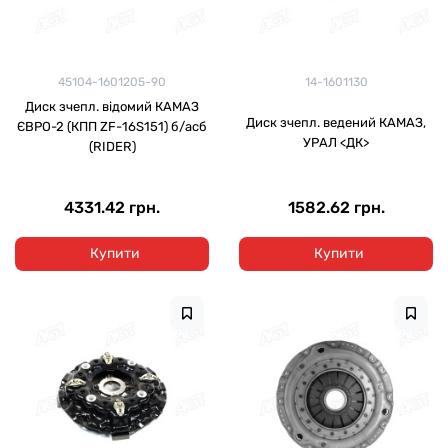
45104-1601205-90
14-1601130
Диск зчепл. відомий КАМАЗ
Диск зчепл. ведений КАМАЗ,
ЄВРО-2 (КПП ZF-16S151) б/асб
УРАЛ <ДК>
(RIDER)
4331.42 грн.
1582.62 грн.
Купити
Купити