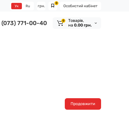
0
грн.
Особистий кабінет
Ук
Ru
Tоварів,
0
(073) 771-00-40
на
0.00 грн.
Продовжити