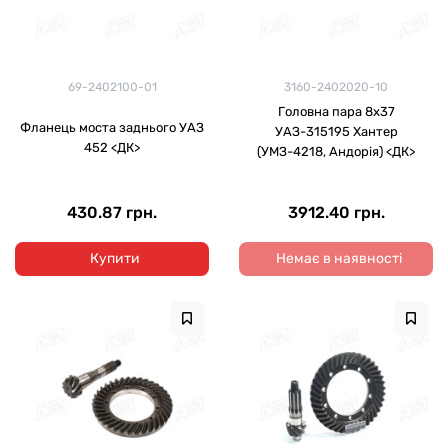
69-2402100-01
3160-2402020-10
Головна пара 8х37
Фланець моста заднього УАЗ
УАЗ-315195 Хантер
452 <ДК>
(УМЗ-4218, Андорія) <ДК>
430.87 грн.
3912.40 грн.
Купити
Немає в наявності