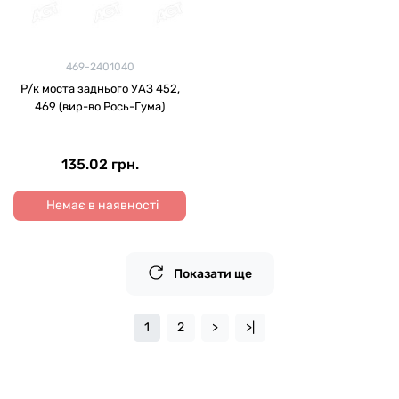
469-2401040
Р/к моста заднього УАЗ 452,
469 (вир-во Рось-Гума)
135.02 грн.
Немає в наявності
Показати ще
1
2
>
>|