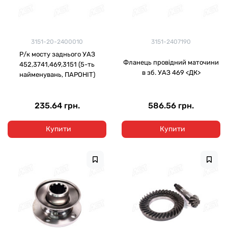
3151-20-2400010
3151-2407190
Р/к мосту заднього УАЗ
Фланець провідний маточини
452,3741,469,3151 (5-ть
в зб. УАЗ 469 <ДК>
найменувань, ПАРОНІТ)
235.64 грн.
586.56 грн.
Купити
Купити