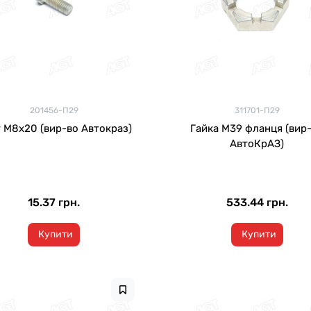
201456-П29
311701-П29
 М8х20 (вир-во Автокраз)
Гайка М39 фланця (вир
АвтоКрАЗ)
15.37 грн.
533.44 грн.
Купити
Купити