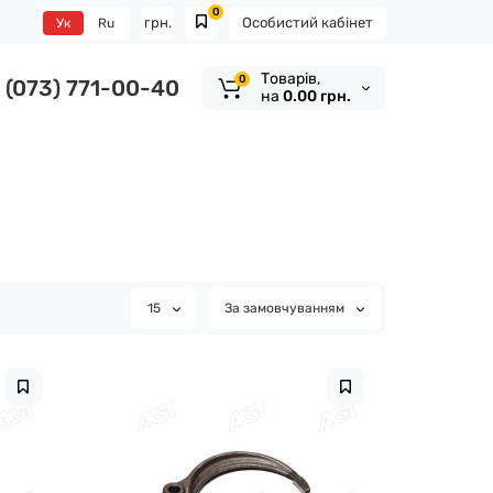
0
грн.
Особистий кабінет
Ук
Ru
Tоварів,
0
(073) 771-00-40
на
0.00 грн.
15
За замовчуванням