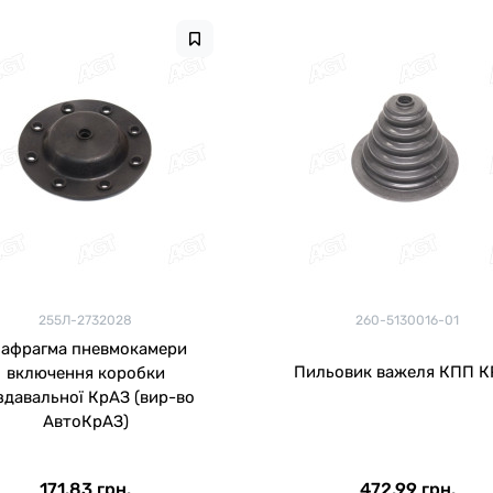
255Л-2732028
260-5130016-01
іафрагма пневмокамери
Пильовик важеля КПП К
включення коробки
здавальної КрАЗ (вир-во
АвтоКрАЗ)
171.83 грн.
472.99 грн.