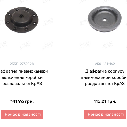
255Л-2732028
250-1811162
іафрагма пневмокамери
Діафрагма корпусу
включення коробки
пневмокамери коробк
роздавальної КрАЗ
роздавальної КрАЗ
141.96 грн.
115.21 грн.
Немає в наявності
Немає в наявності