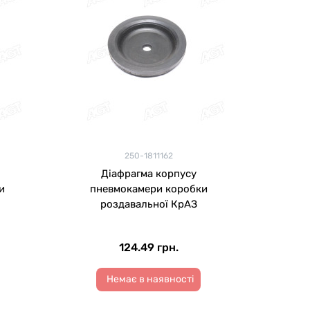
250-1811162
Діафрагма корпусу
и
пневмокамери коробки
роздавальної КрАЗ
124.49 грн.
Немає в наявності