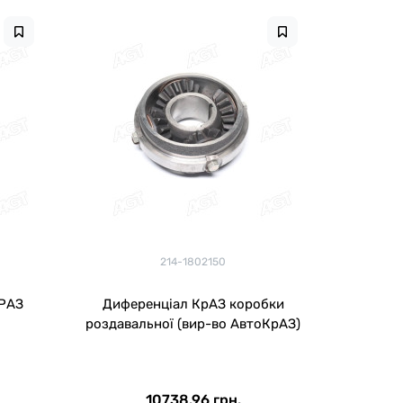
214-1802150
РАЗ
Диференціал КрАЗ коробки
роздавальної (вир-во АвтоКрАЗ)
10738.96 грн.