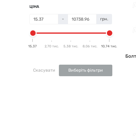
ЦІНА
-
грн.
15,37
2,70 тис.
5,38 тис.
8,06 тис.
10,74 тис.
Болт
Скасувати
Виберіть фільтри