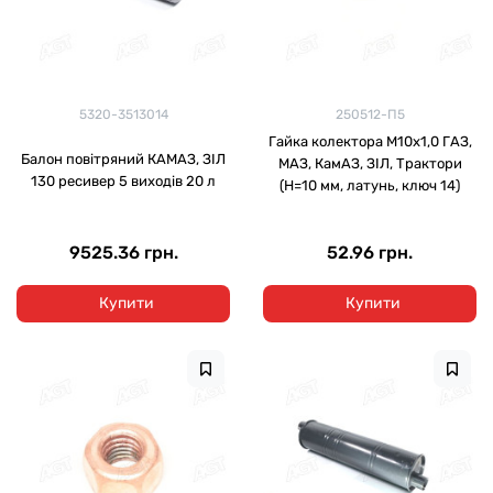
5320-3513014
250512-П5
Гайка колектора М10х1,0 ГАЗ,
Балон повітряний КАМАЗ, ЗІЛ
МАЗ, КамАЗ, ЗІЛ, Трактори
130 ресивер 5 виходів 20 л
(H=10 мм, латунь, ключ 14)
9525.36 грн.
52.96 грн.
Купити
Купити