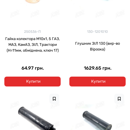
250536-П
130-1201010
Гайка колектора М10х1, 5 ГАЗ,
Глушник ЗІЛ 130 (вир-во
МАЗ, КамАЗ, ЗІЛ, Трактори
Віроока)
(H=11мм, обміднена, ключ 17)
64.97 грн.
1629.65 грн.
Купити
Купити