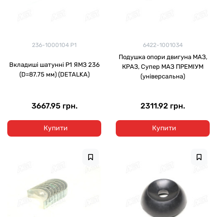
236-1000104 Р1
6422-1001034
Подушка опори двигуна МАЗ,
Вкладиші шатунні Р1 ЯМЗ 236
КРАЗ, Супер МАЗ ПРЕМІУМ
(D=87.75 мм) (DETALKA)
(універсальна)
3667.95 грн.
2311.92 грн.
Купити
Купити