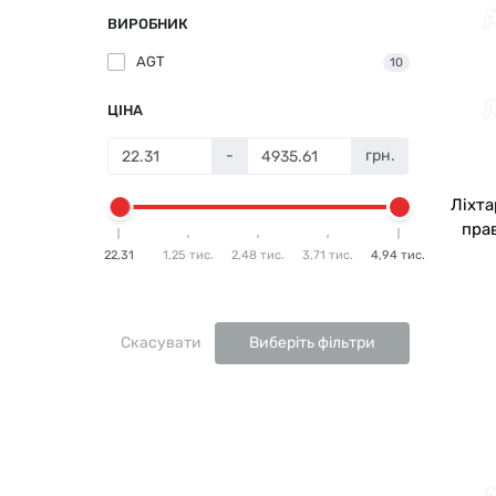
ВИРОБНИК
AGT
10
ЦІНА
-
грн.
Ліхта
прав
22,31
1,25 тис.
2,48 тис.
3,71 тис.
4,94 тис.
Скасувати
Виберіть фільтри