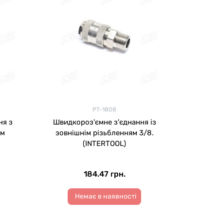
PT-1808
ня з
Швидкороз'ємне з'єднання із
ям
зовнішнім різьбленням 3/8.
(INTERTOOL)
184.47 грн.
Немає в наявності