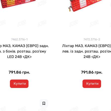
7462.3716-1
7472.3716-2
р МАЗ, КАМАЗ (ЄВРО) задн.
Ліхтар МАЗ, КАМАЗ (ЄВРО)
. з боків. розташ. роз'єму
лев. із задн. розташ. роз'є
LED 24В <ДК>
24В <ДК>
791.86 грн.
791.86 грн.
Купити
Купити