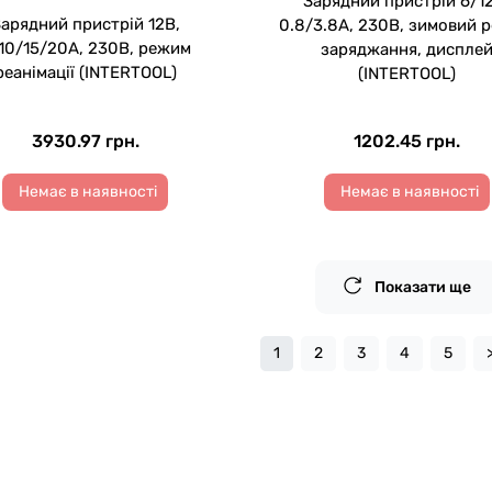
Зарядний пристрій 6/1
арядний пристрій 12В,
0.8/3.8А, 230В, зимовий 
10/15/20А, 230В, режим
заряджання, диспле
реанімації (INTERTOOL)
(INTERTOOL)
3930.97 грн.
1202.45 грн.
Немає в наявності
Немає в наявності
Показати ще
1
2
3
4
5