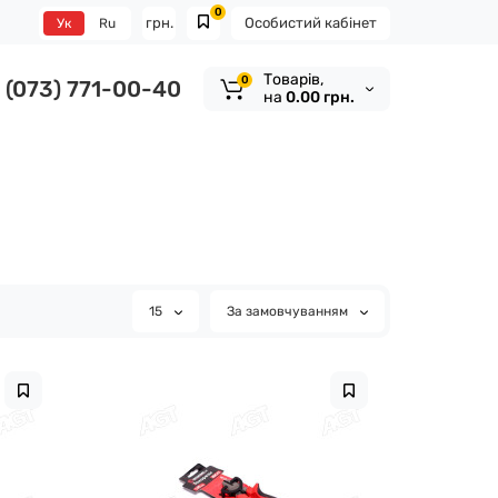
0
грн.
Особистий кабінет
Ук
Ru
Tоварів,
0
(073) 771-00-40
на
0.00 грн.
15
За замовчуванням