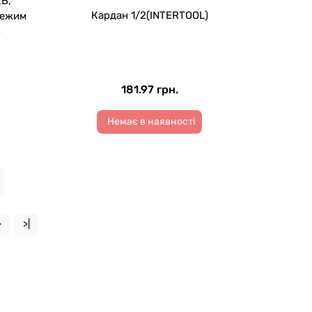
2В,
Кардан 1/2(INTERTOOL)
режим
й
181.97 грн.
Немає в наявності
>
>|