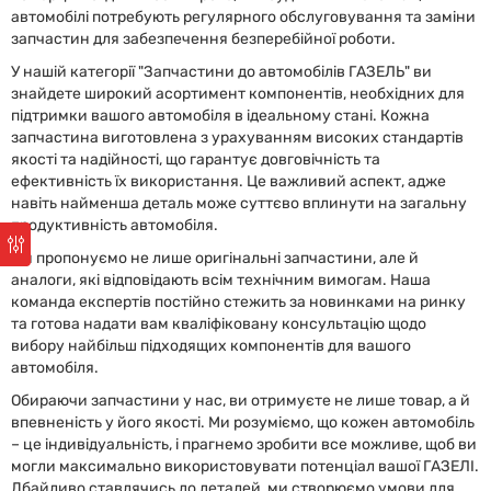
автомобілі потребують регулярного обслуговування та заміни
запчастин для забезпечення безперебійної роботи.
У нашій категорії "Запчастини до автомобілів ГАЗЕЛЬ" ви
знайдете широкий асортимент компонентів, необхідних для
підтримки вашого автомобіля в ідеальному стані. Кожна
запчастина виготовлена з урахуванням високих стандартів
якості та надійності, що гарантує довговічність та
ефективність їх використання. Це важливий аспект, адже
навіть найменша деталь може суттєво вплинути на загальну
продуктивність автомобіля.
Ми пропонуємо не лише оригінальні запчастини, але й
аналоги, які відповідають всім технічним вимогам. Наша
команда експертів постійно стежить за новинками на ринку
та готова надати вам кваліфіковану консультацію щодо
вибору найбільш підходящих компонентів для вашого
автомобіля.
Обираючи запчастини у нас, ви отримуєте не лише товар, а й
впевненість у його якості. Ми розуміємо, що кожен автомобіль
– це індивідуальність, і прагнемо зробити все можливе, щоб ви
могли максимально використовувати потенціал вашої ГАЗЕЛІ.
Дбайливо ставлячись до деталей, ми створюємо умови для