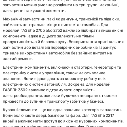
запчастин можна умовно розділити на три групи: механічні,
електричні та кузовні елементи.
Механічні запчастини, такі як двигуни, трансмісії та підвіски,
займають центральне місце в системі автомобіля. Для
моделей ГАЗЕЛЬ 2705 або 2752 важливо підбирати лише якісні
компоненти, адже від цього залежить не тільки
продуктивність, а й безпека руху. Використання оригінальних
запчастин або деталі від перевірених виробників гарантує
тривале використання автомобіля без зайвих витрат на
частий ремонт.
Електричні компоненти, включаючи стартери, генератори та
електроніку систем управління, також мають велике
значення. Вони відповідають за коректну роботу всіх
електричних систем автомобіля. Зокрема, для моделей
ГАЗЕЛЬ 3302 важливо підтримувати справність
електрообладнання, оскільки будь-яка несправність може
призвести до зупинки транспорту і збитків у бізнесі.
Кузовні елементи – це ще одна важлива категорія запчастин.
Вони включають двері, бампери та фари. Для ГАЗЕЛЬ 2217
вкрай важливо мати доступ до якісних кузовних компонентів,
адже вони не тільки впливають на зовнішній вигляд