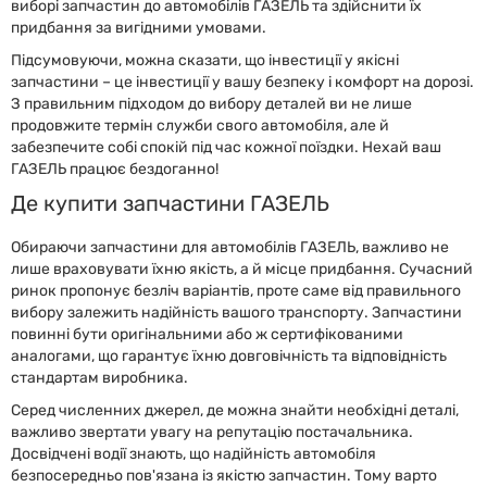
виборі запчастин до автомобілів ГАЗЕЛЬ та здійснити їх
придбання за вигідними умовами.
Підсумовуючи, можна сказати, що інвестиції у якісні
запчастини – це інвестиції у вашу безпеку і комфорт на дорозі.
З правильним підходом до вибору деталей ви не лише
продовжите термін служби свого автомобіля, але й
забезпечите собі спокій під час кожної поїздки. Нехай ваш
ГАЗЕЛЬ працює бездоганно!
Де купити запчастини ГАЗЕЛЬ
Обираючи запчастини для автомобілів ГАЗЕЛЬ, важливо не
лише враховувати їхню якість, а й місце придбання. Сучасний
ринок пропонує безліч варіантів, проте саме від правильного
вибору залежить надійність вашого транспорту. Запчастини
повинні бути оригінальними або ж сертифікованими
аналогами, що гарантує їхню довговічність та відповідність
стандартам виробника.
Серед численних джерел, де можна знайти необхідні деталі,
важливо звертати увагу на репутацію постачальника.
Досвідчені водії знають, що надійність автомобіля
безпосередньо пов'язана із якістю запчастин. Тому варто