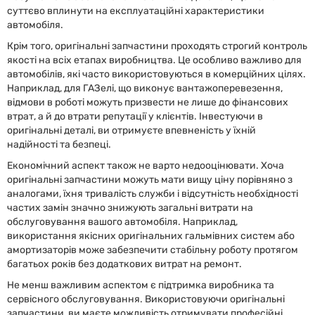
суттєво вплинути на експлуатаційні характеристики
автомобіля.
Крім того, оригінальні запчастини проходять строгий контроль
якості на всіх етапах виробництва. Це особливо важливо для
автомобілів, які часто використовуються в комерційних цілях.
Наприклад, для ГАЗелі, що виконує вантажоперевезення,
відмови в роботі можуть призвести не лише до фінансових
втрат, а й до втрати репутації у клієнтів. Інвестуючи в
оригінальні деталі, ви отримуєте впевненість у їхній
надійності та безпеці.
Економічний аспект також не варто недооцінювати. Хоча
оригінальні запчастини можуть мати вищу ціну порівняно з
аналогами, їхня тривалість служби і відсутність необхідності
частих замін значно знижують загальні витрати на
обслуговування вашого автомобіля. Наприклад,
використання якісних оригінальних гальмівних систем або
амортизаторів може забезпечити стабільну роботу протягом
багатьох років без додаткових витрат на ремонт.
Не менш важливим аспектом є підтримка виробника та
сервісного обслуговування. Використовуючи оригінальні
запчастини, ви маєте можливість отримувати професійні