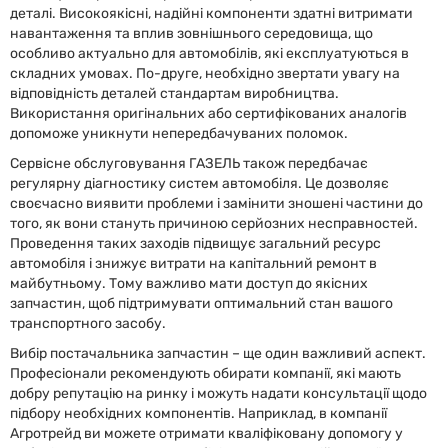
деталі. Високоякісні, надійні компоненти здатні витримати
навантаження та вплив зовнішнього середовища, що
особливо актуально для автомобілів, які експлуатуються в
складних умовах. По-друге, необхідно звертати увагу на
відповідність деталей стандартам виробництва.
Використання оригінальних або сертифікованих аналогів
допоможе уникнути непередбачуваних поломок.
Сервісне обслуговування ГАЗЕЛЬ також передбачає
регулярну діагностику систем автомобіля. Це дозволяє
своєчасно виявити проблеми і замінити зношені частини до
того, як вони стануть причиною серйозних несправностей.
Проведення таких заходів підвищує загальний ресурс
автомобіля і знижує витрати на капітальний ремонт в
майбутньому. Тому важливо мати доступ до якісних
запчастин, щоб підтримувати оптимальний стан вашого
транспортного засобу.
Вибір постачальника запчастин – ще один важливий аспект.
Професіонали рекомендують обирати компанії, які мають
добру репутацію на ринку і можуть надати консультації щодо
підбору необхідних компонентів. Наприклад, в компанії
Агротрейд ви можете отримати кваліфіковану допомогу у