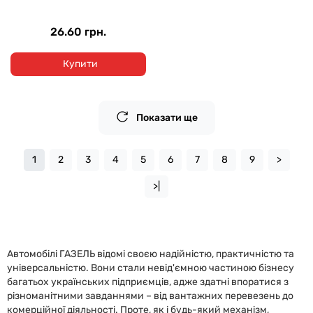
26.60 грн.
Купити
Показати ще
1
2
3
4
5
6
7
8
9
>
>|
Автомобілі ГАЗЕЛЬ відомі своєю надійністю, практичністю та
універсальністю. Вони стали невід'ємною частиною бізнесу
багатьох українських підприємців, адже здатні впоратися з
різноманітними завданнями – від вантажних перевезень до
комерційної діяльності. Проте, як і будь-який механізм,