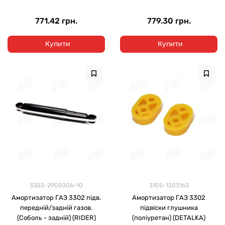
771.42 грн.
779.30 грн.
Купити
Купити
3302-2905006-10
3105-1203163
Амортизатор ГАЗ 3302 підв.
Амортизатор ГАЗ 3302
передній/задній газов.
підвіски глушника
(Соболь - задній) (RIDER)
(поліуретан) (DETALKA)