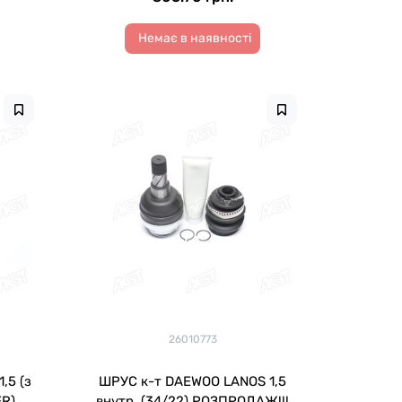
Немає в наявності
26010773
,5 (з
ШРУС к-т DAEWOO LANOS 1,5
ER)
внутр. (34/22) РОЗПРОДАЖ!!!