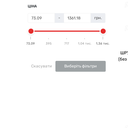
ЦІНА
-
грн.
73,09
395
717
1,04 тис.
1,36 тис.
ШРУ
(без
Скасувати
Виберіть фільтри