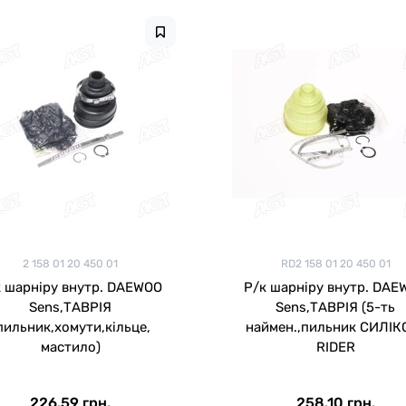
2 158 01 20 450 01
RD2 158 01 20 450 01
к шарніру внутр. DAEWOO
Р/к шарніру внутр. DAE
Sens,ТАВРІЯ
Sens,ТАВРІЯ (5-ть
пильник,хомути,кільце,
наймен.,пильник СИЛІК
мастило)
RIDER
226.59 грн.
258.10 грн.