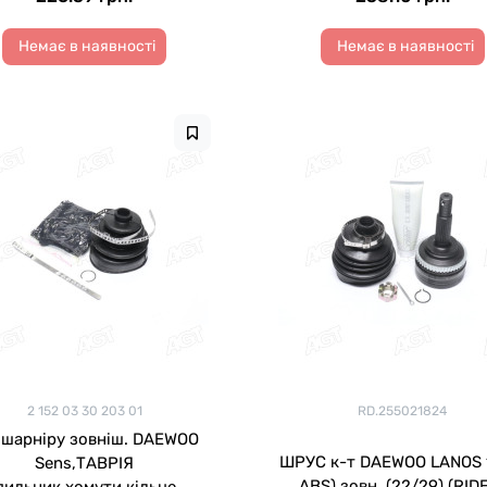
Немає в наявності
Немає в наявності
2 152 03 30 203 01
RD.255021824
 шарніру зовніш. DAEWOO
ШРУС к-т DAEWOO LANOS 1
Sens,ТАВРІЯ
ABS) зовн. (22/29) (RID