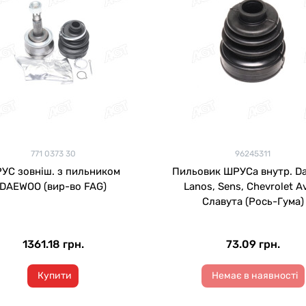
771 0373 30
96245311
УС зовніш. з пильником
Пильовик ШРУСа внутр. D
DAEWOO (вир-во FAG)
Lanos, Sens, Chevrolet A
Славута (Рось-Гума)
1361.18 грн.
73.09 грн.
Купити
Немає в наявності