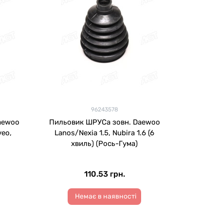
96243578
aewoo
Пильовик ШРУСа зовн. Daewoo
veo,
Lanos/Nexia 1.5, Nubira 1.6 (6
хвиль) (Рось-Гума)
110.53 грн.
Немає в наявності