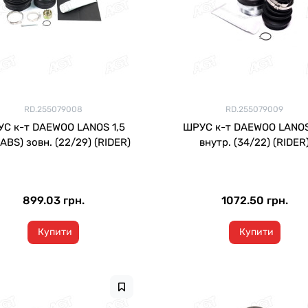
RD.255079008
RD.255079009
С к-т DAEWOO LANOS 1,5
ШРУС к-т DAEWOO LANOS
 ABS) зовн. (22/29) (RIDER)
внутр. (34/22) (RIDER
899.03 грн.
1072.50 грн.
Купити
Купити