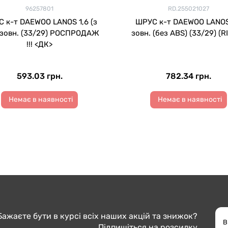
96257801
RD.255021027
 к-т DAEWOO LANOS 1,6 (з
ШРУС к-т DAEWOO LANOS
 зовн. (33/29) РОСПРОДАЖ
зовн. (без ABS) (33/29) (R
!!! <ДК>
593.03 грн.
782.34 грн.
Немає в наявності
Немає в наявності
Бажаєте бути в курсі всіх наших акцій та знижок?
Підпишіться на розсилку