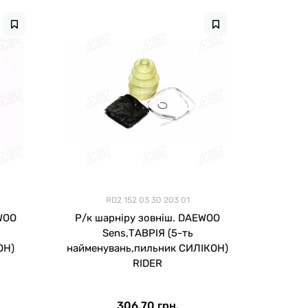
RD2 152 03 30 203 01
WOO
Р/к шарніру зовніш. DAEWOO
Sens,ТАВРІЯ (5-ть
ОН)
найменувань,пильник СИЛІКОН)
RIDER
306.70 грн.