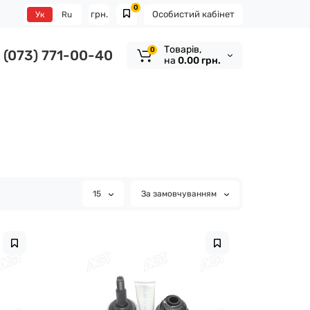
0
грн.
Особистий кабінет
Ук
Ru
Tоварів,
0
(073) 771-00-40
на
0.00 грн.
15
За замовчуванням