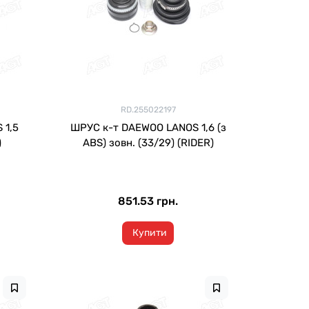
RD.255022197
 1,5
ШРУС к-т DAEWOO LANOS 1,6 (з
)
ABS) зовн. (33/29) (RIDER)
851.53 грн.
Купити