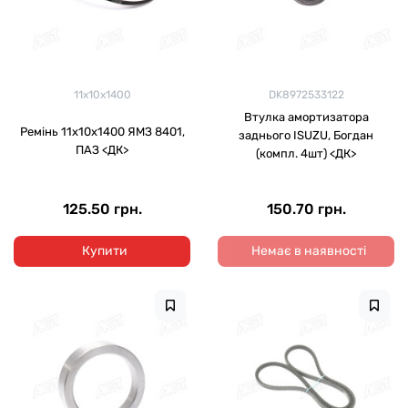
11х10х1400
DK8972533122
Втулка амортизатора
Ремінь 11х10х1400 ЯМЗ 8401,
заднього ISUZU, Богдан
ПАЗ <ДК>
(компл. 4шт) <ДК>
125.50 грн.
150.70 грн.
Купити
Немає в наявності