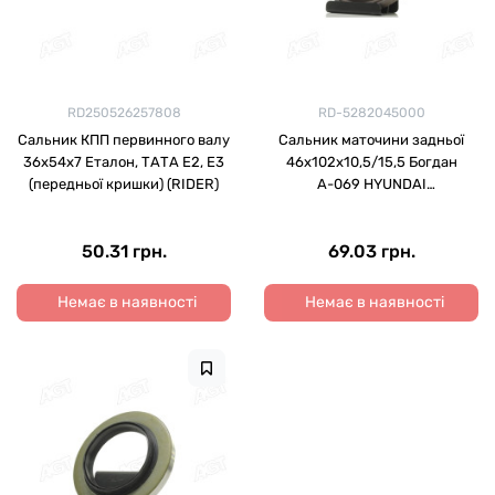
RD250526257808
RD-5282045000
Сальник КПП первинного валу
Сальник маточини задньої
36х54х7 Еталон, ТАТА Е2, Е3
46х102х10,5/15,5 Богдан
(передньої кришки) (RIDER)
А-069 HYUNDAI
HD35/65/72/75/78 98-
зовн.3,3 (RIDER)
50.31 грн.
69.03 грн.
Немає в наявності
Немає в наявності