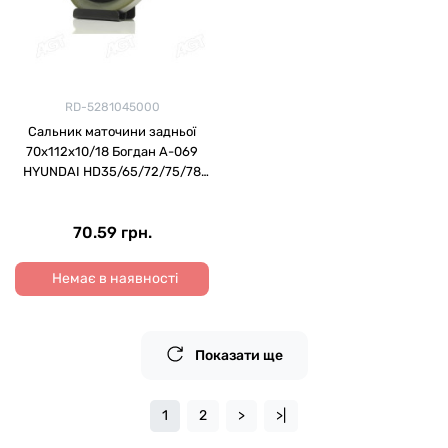
RD-5281045000
Сальник маточини задньої
70х112х10/18 Богдан А-069
HYUNDAI HD35/65/72/75/78
98- внутр. 3,3л (RIDER)
70.59 грн.
Немає в наявності
Показати ще
1
2
>
>|