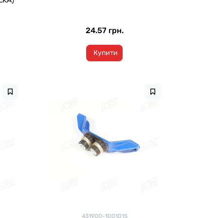
LKA)
24.57 грн.
Купити
431900-1001015