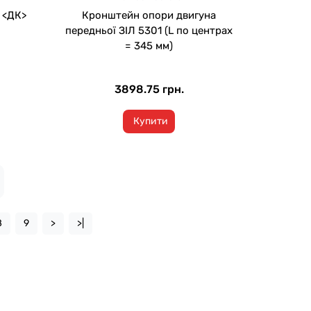
. <ДК>
Кронштейн опори двигуна
передньої ЗІЛ 5301 (L по центрах
= 345 мм)
3898.75 грн.
Купити
8
9
>
>|