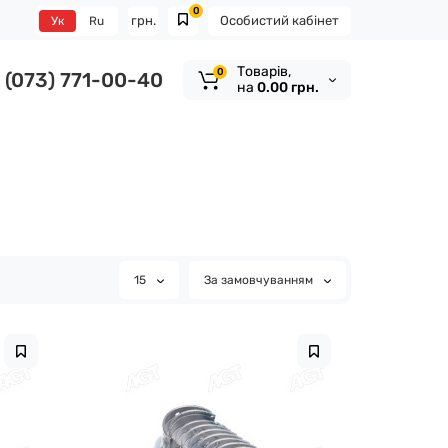
0
грн.
Особистий кабінет
Ук
Ru
Tоварів,
0
(073) 771-00-40
на
0.00 грн.
15
За замовчуванням