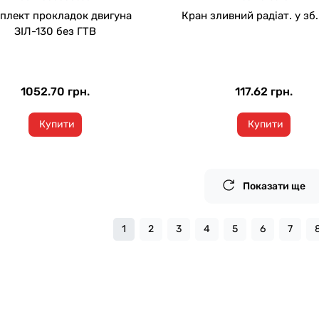
плект прокладок двигуна
Кран зливний радіат. у зб
ЗІЛ-130 без ГТВ
1052.70 грн.
117.62 грн.
Купити
Купити
Показати ще
1
2
3
4
5
6
7