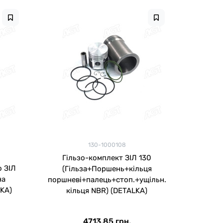
130-1000108
Гільзо-комплект ЗІЛ 130
о ЗІЛ
(Гільза+Поршень+кільця
на
поршневі+палець+стоп.+ущільн.
LKA)
кільця NBR) (DETALKA)
4713.85 грн.