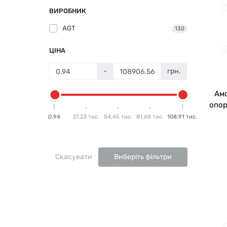
ВИРОБНИК
AGT
130
ЦІНА
-
грн.
Амо
опор
0,94
27,23 тис.
54,45 тис.
81,68 тис.
108,91 тис.
Скасувати
Виберіть фільтри