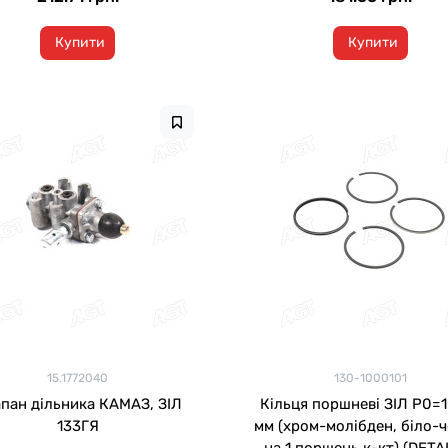
Купити
Купити
15.1772040
130-1000101
пан дільника КАМАЗ, ЗІЛ
Кільця поршневі ЗІЛ Р0=
133ГЯ
мм (хром-молібден, біло-ч