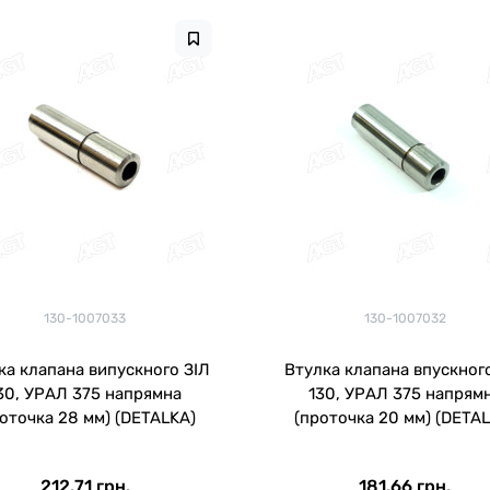
130-1007033
130-1007032
ка клапана випускного ЗІЛ
Втулка клапана впускног
30, УРАЛ 375 напрямна
130, УРАЛ 375 напрям
оточка 28 мм) (DETALKA)
(проточка 20 мм) (DETA
212.71 грн.
181.66 грн.