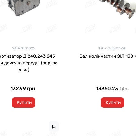
240-1001025
130-1005011-20
ртизатор Д 240,243,245
Вал колінчастий ЗІЛ 130 
и двигуна передн. (вир-во
Біко)
132.99 грн.
13360.23 грн.
Купити
Купити