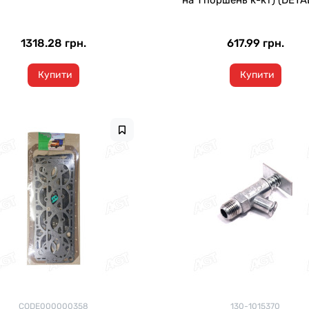
на 1 поршень к-кт) (DETA
1318.28 грн.
617.99 грн.
Купити
Купити
CODE000000358
130-1015370