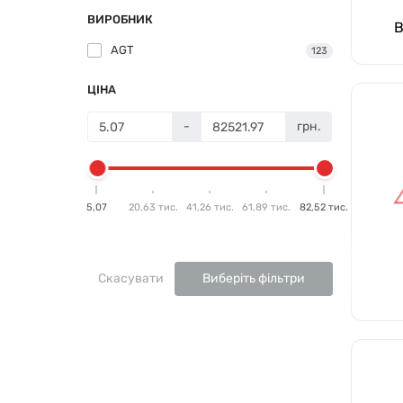
ВИРОБНИК
В
AGT
123
ЦІНА
-
грн.
5,07
20,63 тис.
41,26 тис.
61,89 тис.
82,52 тис.
Скасувати
Виберіть фільтри