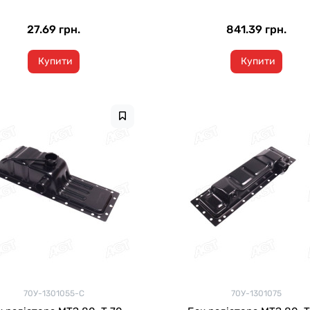
27.69 грн.
841.39 грн.
Купити
Купити
70У-1301055-C
70У-1301075