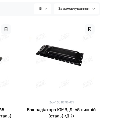
15
За замовчуванням
36-1301070-01
65
Бак радіатора ЮМЗ, Д-65 нижній
таль)
(сталь) <ДК>