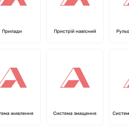
Прилади
Пристрій навісний
Руль
тема живлення
Система змащення
Систем