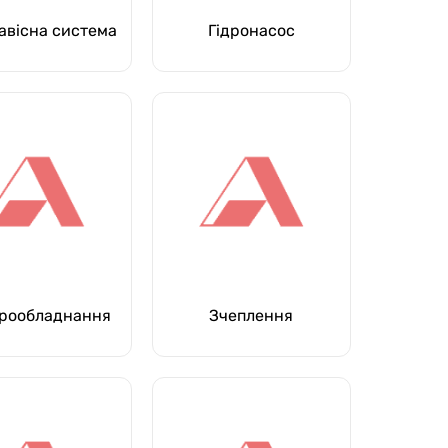
авісна система
Гідронасос
рообладнання
Зчеплення