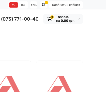
0
грн.
Особистий кабінет
Ук
Ru
Tоварів,
0
(073) 771-00-40
на
0.00 грн.