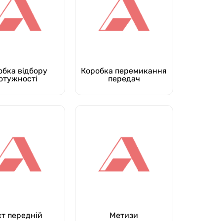
обка відбору
Коробка перемикання
отужності
передач
ст передній
Метизи