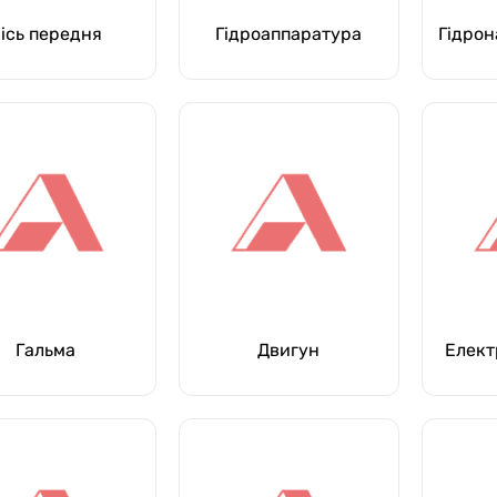
ісь передня
Гідроаппаратура
Гідрон
Гальма
Двигун
Елект