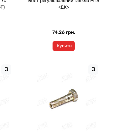
 70
Болт регулювальний гальма МТЗ
ST)
<ДК>
74.26 грн.
Купити