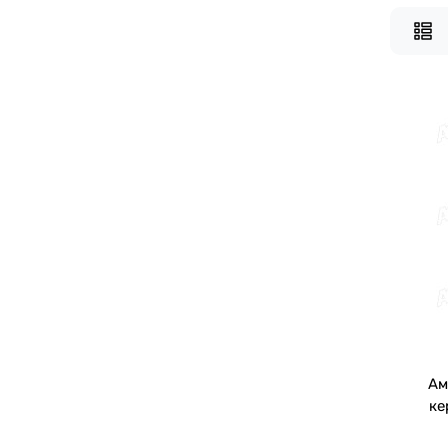
Ам
ке