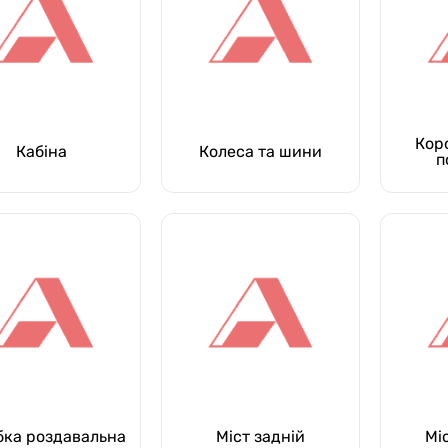
Кор
Кабіна
Колеса та шини
п
бка роздавальна
Міст задній
Мі