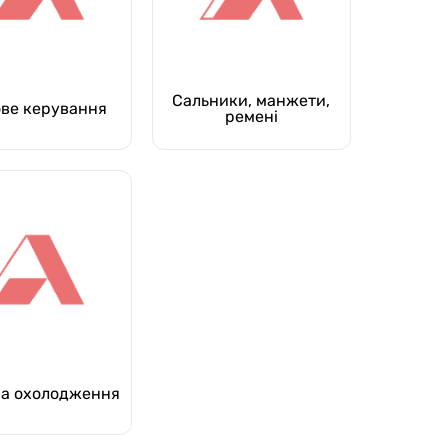
Сальники, манжети,
ове керування
ремені
а охолодження