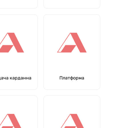
ача карданна
Платформа