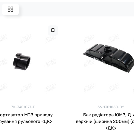
70-3401077-Б
36-1301050-02
ортизатор МТЗ приводу
Бак радіатора ЮМЗ, Д-
рування рульового <ДК>
верхній (ширина 200мм) (с
<ДК>