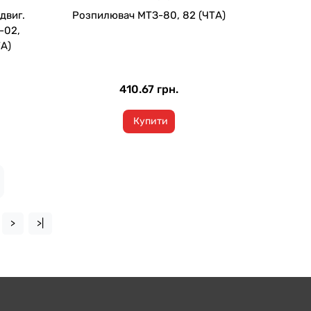
двиг.
Розпилювач МТЗ-80, 82 (ЧТА)
-02,
ТА)
410.67 грн.
Купити
>
>|