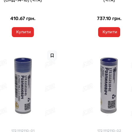
(СМД-14-18) (ЧТА)
(ЧТА)
410.67 грн.
737.10 грн.
Купити
Купити
172.1112110-01
172.1112110-02