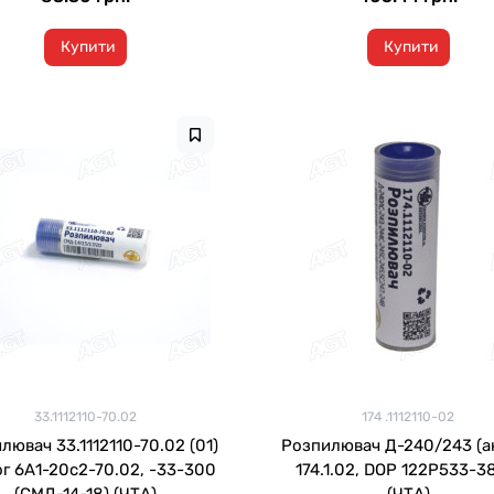
Купити
Купити
33.1112110-70.02
174 .1112110-02
лювач 33.1112110-70.02 (01)
Розпилювач Д-240/243 (а
г 6А1-20с2-70.02, -33-300
174.1.02, DOP 122Р533-3