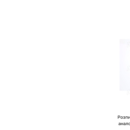
Розпи
анало