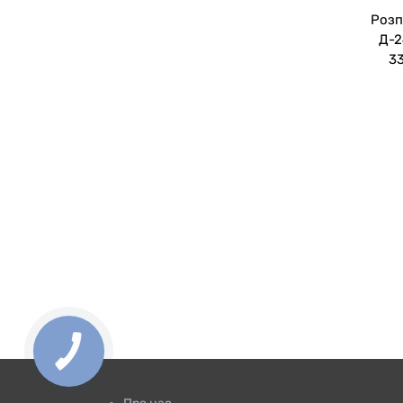
Розп
Д-2
33