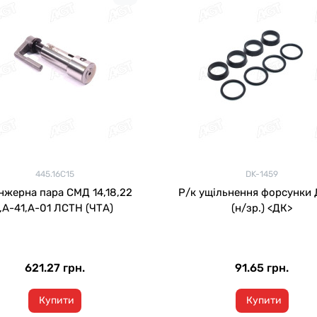
445.16С15
DK-1459
нжерна пара СМД 14,18,22
Р/к ущільнення форсунки 
,,А-41,А-01 ЛСТН (ЧТА)
(н/зр.) <ДК>
621.27 грн.
91.65 грн.
Купити
Купити