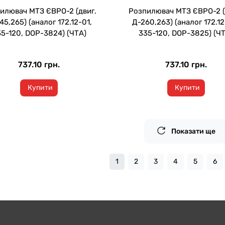
илювач МТЗ ЄВРО-2 (двиг.
Розпилювач МТЗ ЄВРО-2 (
45,265) (аналог 172.12-01,
Д-260,263) (аналог 172.12
5-120, DOP-3824) (ЧТА)
335-120, DOP-3825) (Ч
737.10 грн.
737.10 грн.
Купити
Купити
Показати ще
1
2
3
4
5
6