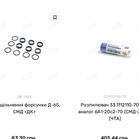
DK-1461
33.1112110-70
ущільнення форсунки Д-65,
Розпилювач 33.1112110-70
СМД <ДК>
аналог 6А1-20с2-70 (СМД-
(ЧТА)
83.30 грн.
405.44 грн.