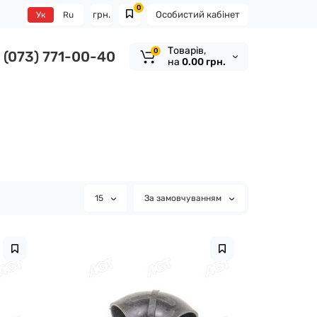
0
грн.
Особистий кабінет
Ук
Ru
Tоварів,
0
(073) 771-00-40
на
0.00 грн.
15
За замовчуванням