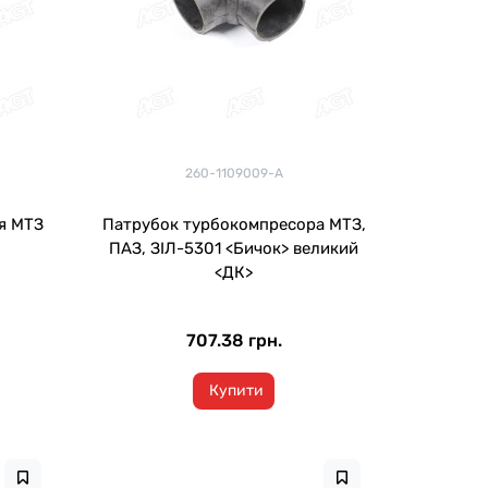
260-1109009-А
я МТЗ
Патрубок турбокомпресора МТЗ,
ПАЗ, ЗІЛ-5301 <Бичок> великий
<ДК>
707.38 грн.
Купити