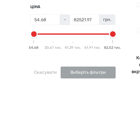
ЦІНА
-
грн.
54,68
20,67 тис.
41,29 тис.
61,91 тис.
82,52 тис.
К
вкр
Скасувати
Виберіть фільтри