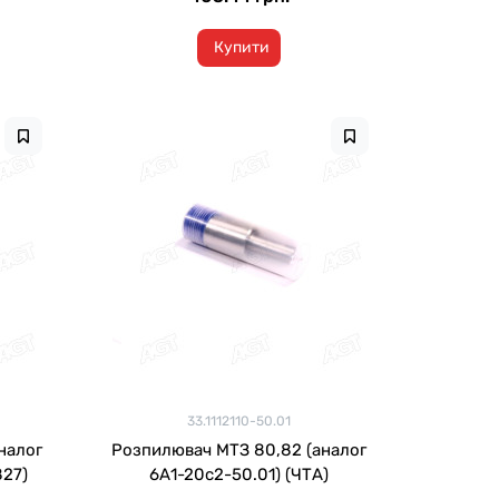
Купити
33.1112110-50.01
налог
Розпилювач МТЗ 80,82 (аналог
827)
6А1-20с2-50.01) (ЧТА)