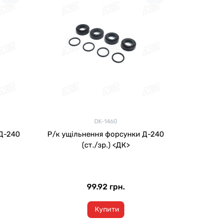
DK-1460
Д-240
Р/к ущільнення форсунки Д-240
(ст./зр.) <ДК>
99.92 грн.
Купити