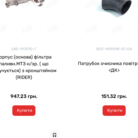
245-1117010-Г
50Л-1109298-Б1-04
орпус (основа) фільтра
Патрубок очисника повітр
паливн.МТЗ н/зр. ( що
<ДК>
учується) з кронштейном
(RIDER)
947.23 грн.
151.32 грн.
Купити
Купити