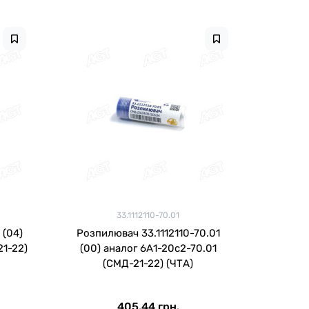
33.1112110-70.01
 (04)
Розпилювач 33.1112110-70.01
21-22)
(00) аналог 6А1-20с2-70.01
(СМД-21-22) (ЧТА)
405.44 грн.