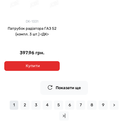
DK-1331
Патрубок радіатора ГАЗ 52
(компл. 3 шт.) <ДК>
397.96 грн.
Купити
Показати ще
1
2
3
4
5
6
7
8
9
>
>|