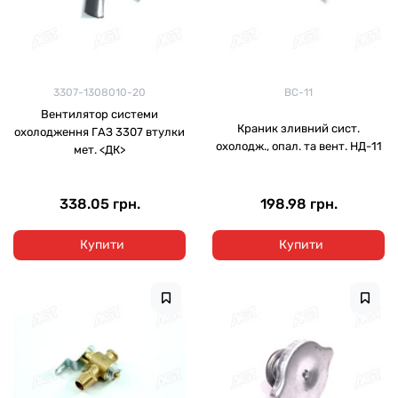
3307-1308010-20
ВС-11
Вентилятор системи
Краник зливний сист.
охолодження ГАЗ 3307 втулки
охолодж., опал. та вент. НД-11
мет. <ДК>
338.05 грн.
198.98 грн.
Купити
Купити