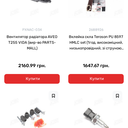
PXNAC-034
2688926
Вентилятор радіатора AVEO
Вклейка скла Teroson PU 8597
T255 VIDA (вир-во PARTS-
HMLC set (1год, високоміцний,
MALL)
низькопровідний, зі струною)
набір
2160.99 грн.
1647.67 грн.
Купити
Купити