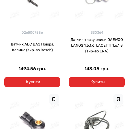
0265007886
330364
Датчик тиску оливи DAEWOO
Датчик АБС ВАЗ Пріора,
LANOS 1.5,1.6, LACETTI 1.6,1.8
Калина (вир-во Bosch)
(вир-во ERA)
1494.56 грн.
143.05 грн.
Купити
Купити