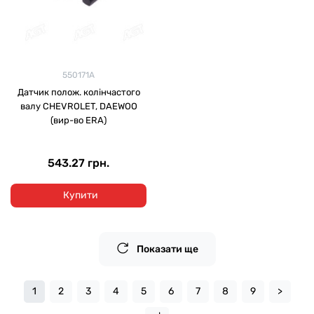
550171A
Датчик полож. колінчастого
валу CHEVROLET, DAEWOO
(вир-во ERA)
543.27 грн.
Купити
Показати ще
1
2
3
4
5
6
7
8
9
>