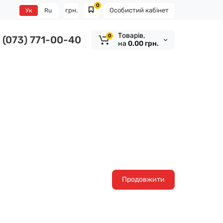
0
грн.
Особистий кабінет
Ук
Ru
Tоварів,
0
(073) 771-00-40
на
0.00 грн.
Продовжити