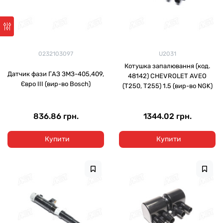
0232103097
U2031
Котушка запалювання (код.
Датчик фази ГАЗ ЗМЗ-405,409,
48142) CHEVROLET AVEO
Євро III (вир-во Bosch)
(T250, T255) 1.5 (вир-во NGK)
836.86 грн.
1344.02 грн.
Купити
Купити