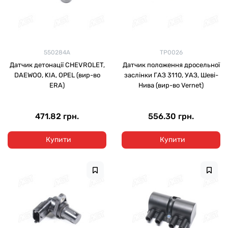
550284A
TP0026
Датчик детонації CHEVROLET,
Датчик положення дросельної
DAEWOO, KIA, OPEL (вир-во
заслінки ГАЗ 3110, УАЗ, Шеві-
ERA)
Нива (вир-во Vernet)
471.82 грн.
556.30 грн.
Купити
Купити