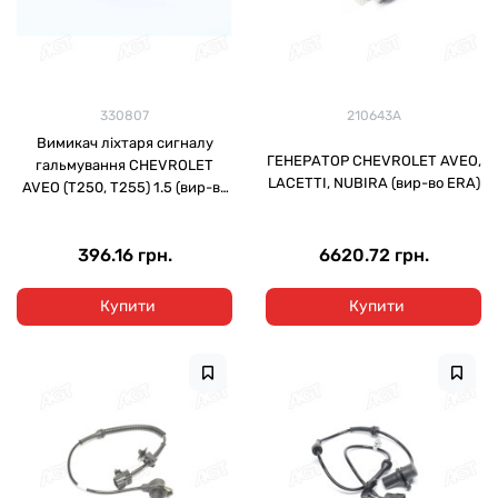
330807
210643A
Вимикач ліхтаря сигналу
ГЕНЕРАТОР CHEVROLET AVEO,
гальмування CHEVROLET
LACETTI, NUBIRA (вир-во ERA)
AVEO (T250, T255) 1.5 (вир-во
ERA)
396.16 грн.
6620.72 грн.
Купити
Купити