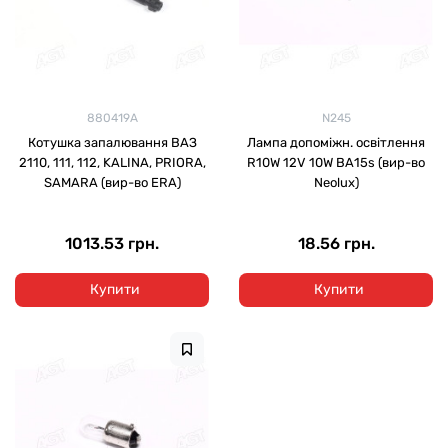
880419A
N245
Котушка запалювання ВАЗ
Лампа допоміжн. освітлення
2110, 111, 112, KALINA, PRIORA,
R10W 12V 10W ВА15s (вир-во
SAMARA (вир-во ERA)
Neolux)
1013.53 грн.
18.56 грн.
Купити
Купити