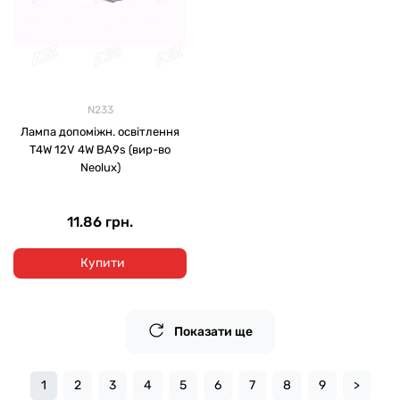
N233
Лампа допоміжн. освітлення
T4W 12V 4W BA9s (вир-во
Neolux)
11.86 грн.
Купити
Показати ще
1
2
3
4
5
6
7
8
9
>