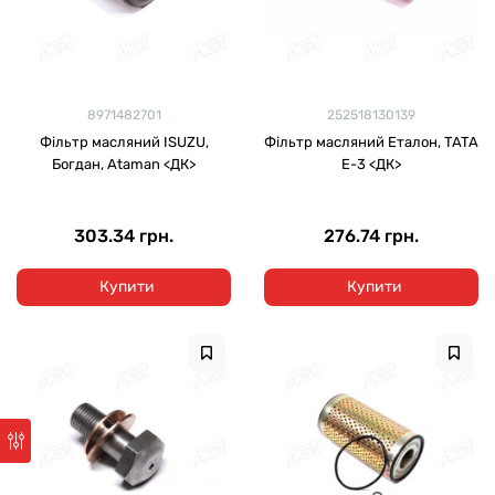
8971482701
252518130139
Фільтр масляний ISUZU,
Фільтр масляний Еталон, TATA
Богдан, Ataman <ДК>
Е-3 <ДК>
303.34 грн.
276.74 грн.
Купити
Купити