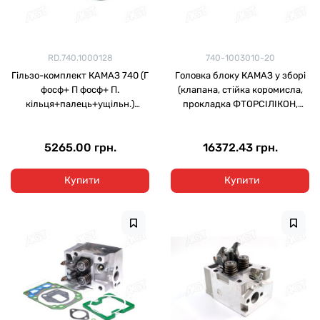
RD.740.1000128
740-1003010-20
Гільзо-комплект КАМАЗ 740 (Г
Головка блоку КАМАЗ у зборі
фосф+ П фосф+ П.
(клапана, стійка коромисла,
кільця+палець+ущільн.)
прокладка ФТОРСІЛІКОН,
(RIDER)
кільця) (DETALKA)
5265.00 грн.
16372.43 грн.
Купити
Купити