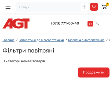
0
(073) 771-00-40
Ук
Ru
Головна
Запчастини до сільгосптехніки
Імпортна сільгосптехніка
Фі
Фільтри повітряні
В категорії немає товарів
Продовжити