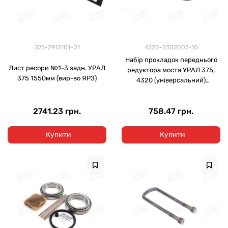
375-2912101-01
4320-2302007-10
Набір прокладок переднього
Лист ресори №1-3 задн. УРАЛ
редуктора моста УРАЛ 375,
375 1550мм (вир-во ЯРЗ)
4320 (універсальний)
(DETALKA)
2741.23 грн.
758.47 грн.
Купити
Купити