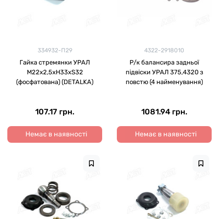
334932-П29
4322-2918010
Гайка стремянки УРАЛ
Р/к балансира задньої
М22х2,5хH33хS32
підвіски УРАЛ 375,4320 з
(фосфатована) (DETALKA)
повстю (4 найменування)
107.17 грн.
1081.94 грн.
Немає в наявності
Немає в наявності