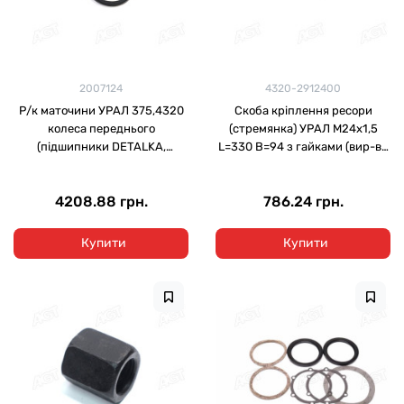
2007124
4320-2912400
Р/к маточини УРАЛ 375,4320
Скоба кріплення ресори
колеса переднього
(стремянка) УРАЛ М24х1,5
(підшипники DETALKA,
L=330 В=94 з гайками (вир-во
сальники, мастило) (DETALKA)
Самбірський МЗ)
4208.88 грн.
786.24 грн.
Купити
Купити