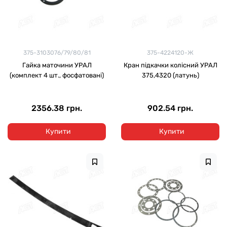
375-3103076/79/80/81
375-4224120-Ж
Гайка маточини УРАЛ
Кран підкачки колісний УРАЛ
(комплект 4 шт., фосфатовані)
375,4320 (латунь)
2356.38 грн.
902.54 грн.
Купити
Купити