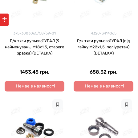
375-3003065/58/59-01
4320-3414065
Р/к тяги рульової УРАЛ (9
Р/к тяги рульової УРАЛ (під
найменувань, М18х1,5, старого
гайку М22х1,5, поліуретан)
зразка) (DETALKA)
(DETALKA)
1453.45 грн.
658.32 грн.
Немає в наявності
Немає в наявності