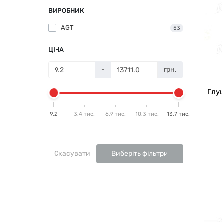
ВИРОБНИК
AGT
53
ЦІНА
-
грн.
Глу
9,2
3,4 тис.
6,9 тис.
10,3 тис.
13,7 тис.
Скасувати
Виберіть фільтри