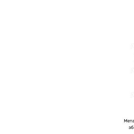
Мета
зб