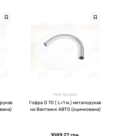
РМВ 70х1000
орукав
Гофра D 70 ( L=1 м.) металорукав
вана)
на Вантажні АВТО (оцинкована)
1089.27 грн.