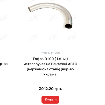
РМВ 101х1000
Гофра D 100 ( L=1 м.)
р-во
металорукав на Вантажні АВТО
(нержавіюча сталь) (вир-во
Україна)
3012.20 грн.
Купити