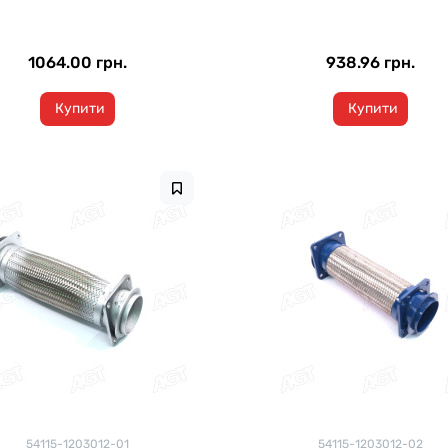
1064.00 грн.
938.96 грн.
Купити
Купити
54115-1203012-01
54115-1203012-02