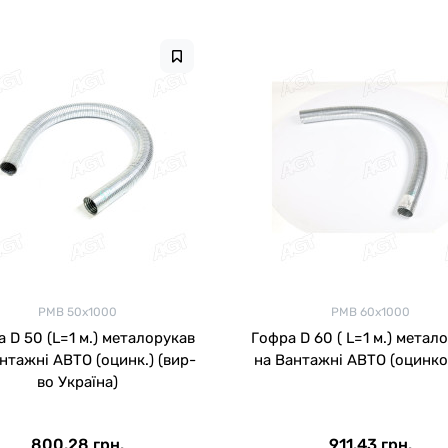
РМВ 50х1000
РМВ 60х1000
 D 50 (L=1 м.) металорукав
Гофра D 60 ( L=1 м.) метал
нтажні АВТО (оцинк.) (вир-
на Вантажні АВТО (оцинко
во Україна)
800.28 грн.
911.43 грн.