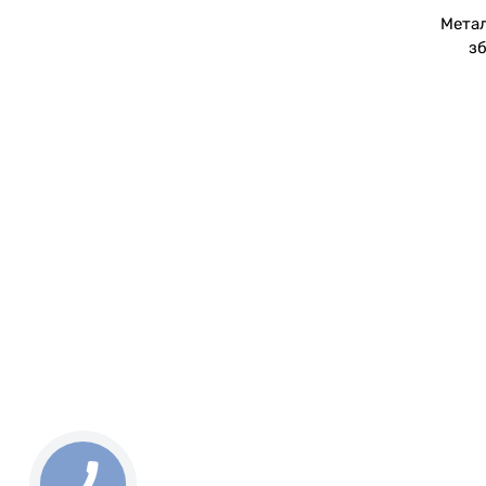
Метал
зб