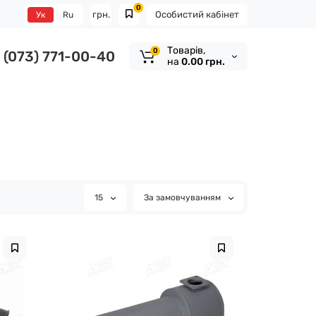
0
грн.
Особистий кабінет
Ук
Ru
Tоварів,
0
(073) 771-00-40
на
0.00 грн.
15
За замовчуванням