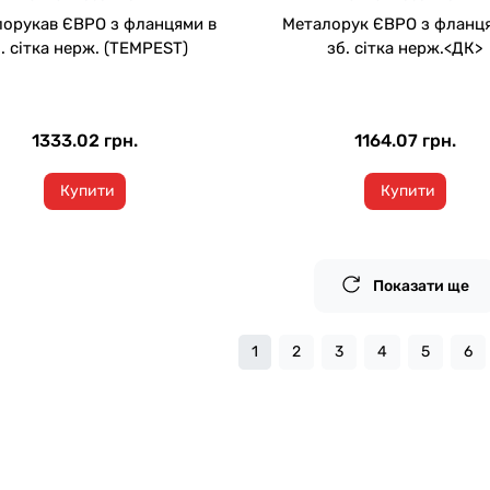
орукав ЄВРО з фланцями в
Металорук ЄВРО з фланц
. сітка нерж. (TEMPEST)
зб. сітка нерж.<ДК>
1333.02 грн.
1164.07 грн.
Купити
Купити
Показати ще
1
2
3
4
5
6