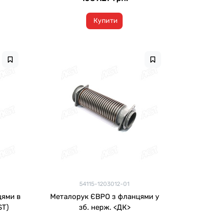
Купити
54115-1203012-01
цями в
Металорук ЄВРО з фланцями у
ST)
зб. нерж. <ДК>