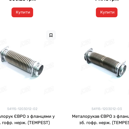
Купити
Купити
54115-1203012-02
54115-1203012-03
лорук ЄВРО з фланцями у
Металорукав ЄВРО з флан
. гофр. нерж. (TEMPEST)
зб. гофр. нерж. (TEMPE