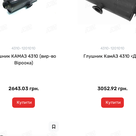
4310-1201010
4310-1201010
шник КАМАЗ 4310 (вир-во
Глушник КамАЗ 4310 <
Віроока)
2643.03 грн.
3052.92 грн.
Купити
Купити