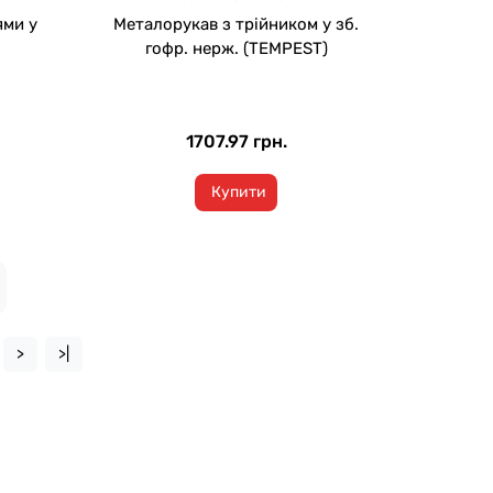
ями у
Металорукав з трійником у зб.
гофр. нерж. (TEMPEST)
1707.97 грн.
Купити
>
>|