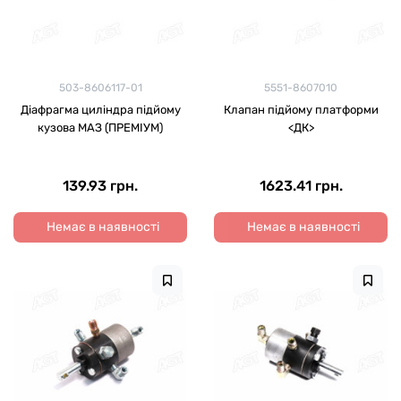
503-8606117-01
5551-8607010
Діафрагма циліндра підйому
Клапан підйому платформи
кузова МАЗ (ПРЕМІУМ)
<ДК>
139.93 грн.
1623.41 грн.
Немає в наявності
Немає в наявності