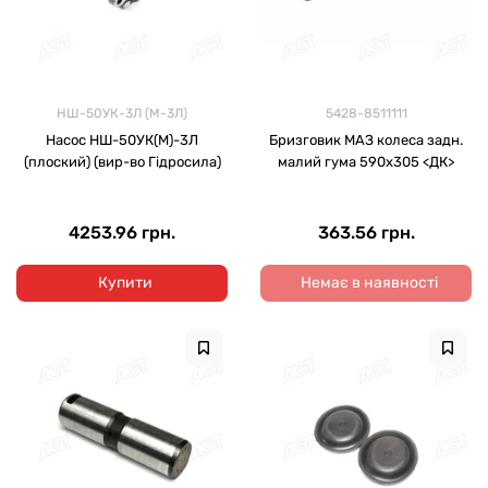
НШ-50УК-3Л (М-3Л)
5428-8511111
Насос НШ-50УК(М)-3Л
Бризговик МАЗ колеса задн.
(плоский) (вир-во Гідросила)
малий гума 590х305 <ДК>
4253.96 грн.
363.56 грн.
Купити
Немає в наявності