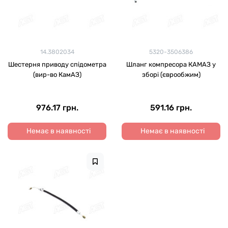
14.3802034
5320-3506386
Шестерня приводу спідометра
Шланг компресора КАМАЗ у
(вир-во КамАЗ)
зборі (єврообжим)
976.17 грн.
591.16 грн.
Немає в наявності
Немає в наявності