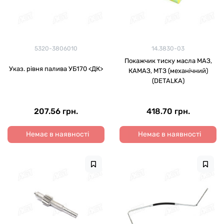
5320-3806010
14.3830-03
Покажчик тиску масла МАЗ,
Указ. рівня палива УБ170 <ДК>
КАМАЗ, МТЗ (механічний)
(DETALKA)
207.56 грн.
418.70 грн.
Немає в наявності
Немає в наявності