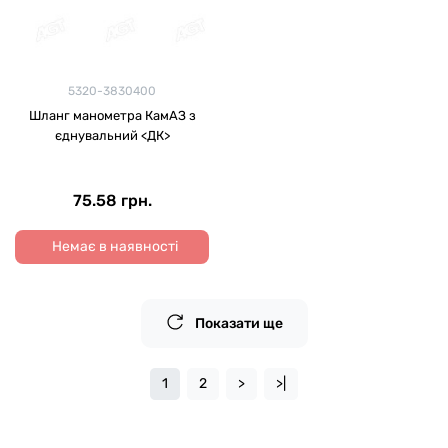
5320-3830400
Шланг манометра КамАЗ з
єднувальний <ДК>
75.58 грн.
Немає в наявності
Показати ще
1
2
>
>|