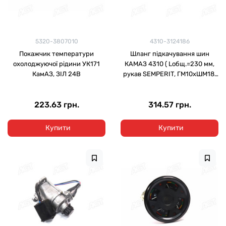
5320-3807010
4310-3124186
Покажчик температури
Шланг підкачування шин
охолоджуючої рідини УК171
КАМАЗ 4310 ( Lобщ.=230 мм,
КамАЗ, ЗІЛ 24В
рукав SEMPERIT, ГМ10хШМ18,
єврообжим) ПРЕМІУМ
223.63 грн.
314.57 грн.
Купити
Купити