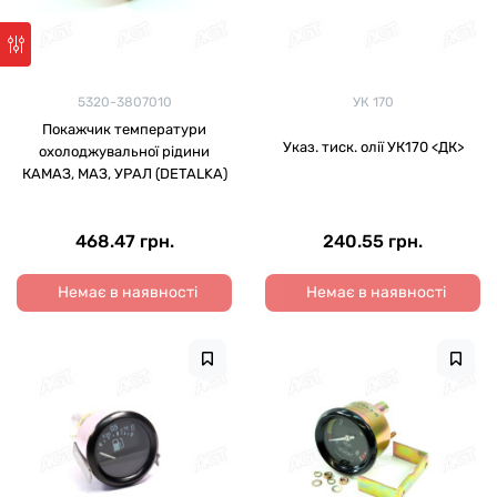
5320-3807010
УК 170
Покажчик температури
Указ. тиск. олії УК170 <ДК>
охолоджувальної рідини
КАМАЗ, МАЗ, УРАЛ (DETALKA)
468.47 грн.
240.55 грн.
Немає в наявності
Немає в наявності