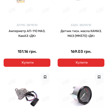
АП110-3811010
5320-3829010
Амперметр АП-110 МАЗ,
Датчик тиск. масла КАМАЗ,
КамАЗ <ДК>
МАЗ (ММ370) <ДК>
151.16 грн.
169.03 грн.
Купити
Купити