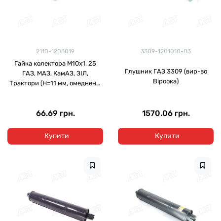
2110-1203019
3309-1201010-03
Гайка колектора М10х1, 25
Глушник ГАЗ 3309 (вир-во
ГАЗ, МАЗ, КамАЗ, ЗІЛ,
Віроока)
Трактори (H=11 мм, омедненн.
зі спідницею, ключ 14)
66.69 грн.
1570.06 грн.
Купити
Купити