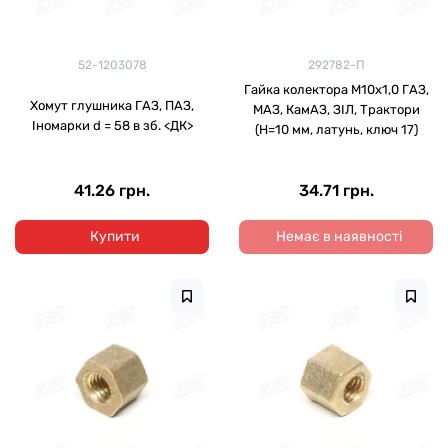
52-1203078
292782-П
Гайка колектора М10х1,0 ГАЗ,
Хомут глушника ГАЗ, ПАЗ,
МАЗ, КамАЗ, ЗІЛ, Трактори
Іномарки d = 58 в зб. <ДК>
(H=10 мм, латунь, ключ 17)
41.26 грн.
34.71 грн.
Купити
Немає в наявності