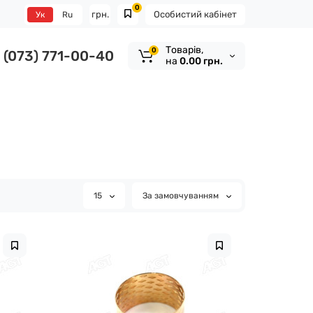
0
грн.
Особистий кабінет
Ук
Ru
Tоварів,
0
(073) 771-00-40
на
0.00 грн.
15
За замовчуванням