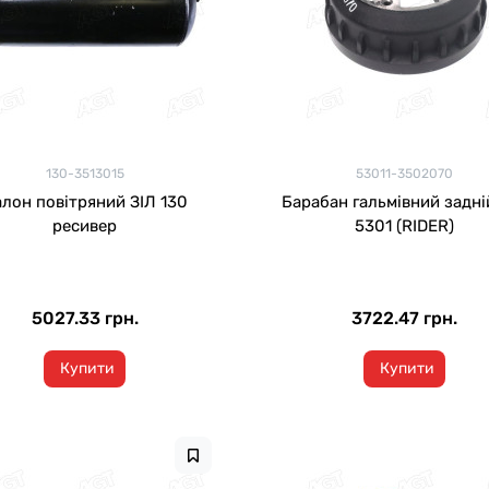
130-3513015
53011-3502070
лон повітряний ЗІЛ 130
Барабан гальмівний задні
ресивер
5301 (RIDER)
5027.33 грн.
3722.47 грн.
Купити
Купити