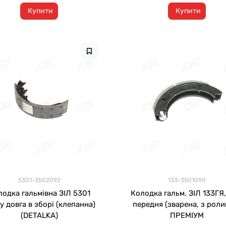
Купити
Купити
5301-3502092
133-3501090
лодка гальмівна ЗІЛ 5301
Колодка гальм. ЗІЛ 133ГЯ
у довга в зборі (клепанна)
передня (зварена, з роли
(DETALKA)
ПРЕМІУМ