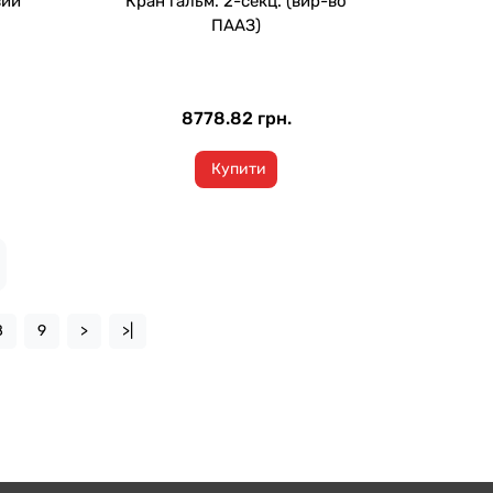
вий
Кран гальм. 2-секц. (вир-во
ПААЗ)
8778.82 грн.
Купити
8
9
>
>|