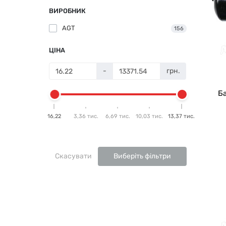
ВИРОБНИК
AGT
156
ЦІНА
-
грн.
Ба
16,22
3,36 тис.
6,69 тис.
10,03 тис.
13,37 тис.
Скасувати
Виберіть фільтри