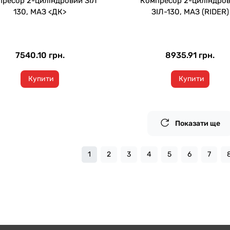
ресор 2-циліндровий ЗІЛ
Компресор 2-циліндро
130, МАЗ <ДК>
ЗІЛ-130, МАЗ (RIDER)
7540.10 грн.
8935.91 грн.
Купити
Купити
Показати ще
1
2
3
4
5
6
7