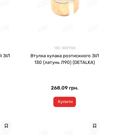
130-3501126
й ЗІЛ
Втулка кулака розтискного ЗІЛ
130 (латунь Л90) (DETALKA)
268.09 грн.
Купити