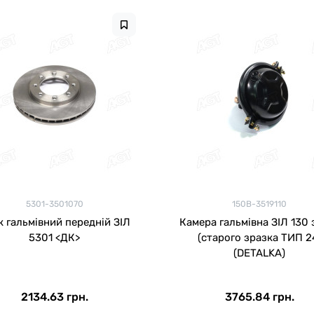
5301-3501070
150В-3519110
к гальмівний передній ЗІЛ
Камера гальмівна ЗІЛ 130 
5301 <ДК>
(старого зразка ТИП 2
(DETALKA)
2134.63 грн.
3765.84 грн.