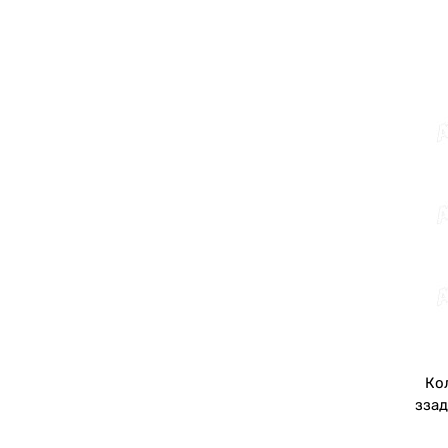
Ко
ззад