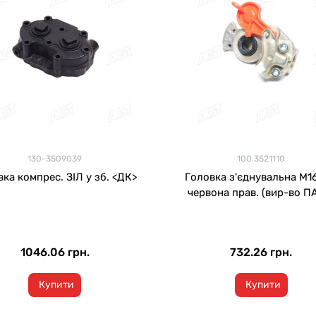
130-3509039
100.3521110
ка компрес. ЗІЛ у зб. <ДК>
Головка з'єднувальна М16
червона прав. (вир-во П
1046.06 грн.
732.26 грн.
Купити
Купити