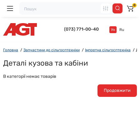
0
(073) 771-00-40
Ук
Ru
Головна
Запчастини до сільгосптехніки
Імпортна сільгосптехніка
Де
Деталі кузова та кабіни
В категорії немає товарів
Продовжити