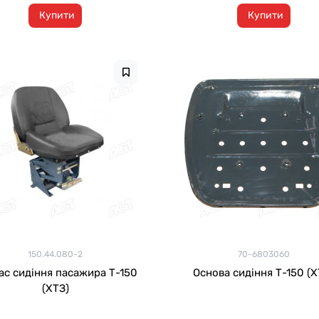
Купити
Купити
150.44.080-2
70-6803060
с сидіння пасажира Т-150
Основа сидіння Т-15
(ХТЗ)