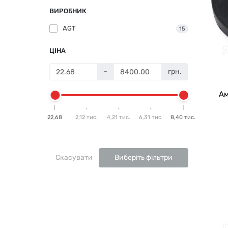
ВИРОБНИК
AGT
15
ЦІНА
-
грн.
Ам
22,68
2,12 тис.
4,21 тис.
6,31 тис.
8,40 тис.
Скасувати
Виберіть фільтри