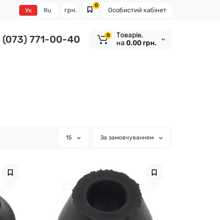
0
грн.
Особистий кабінет
Ук
Ru
Tоварів,
0
(073) 771-00-40
на
0.00 грн.
15
За замовчуванням