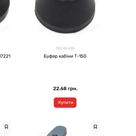
150.45.435
17221
Буфер кабіни Т-150
22.68 грн.
Купити