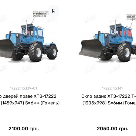
17222.45.139-01
17222.45.141
о дверей праве ХТЗ-17222
Скло заднє ХТЗ-17222 Т-150
 (1459х947) ​​S=6мм (Гомель)
(1305х998) S=6мм (Гоме
2100.00 грн.
2050.00 грн.