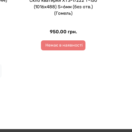
544)
Скло кватирки ХТЗ-17222 Т-150
(1016х488) S=6мм (без отв.)
(Гомель)
950.00 грн.
Немає в наявності