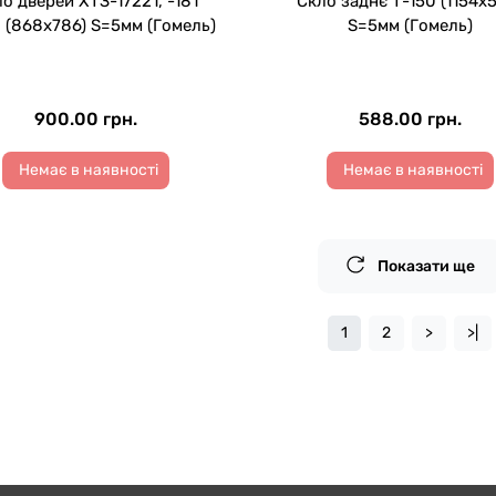
о дверей ХТЗ-17221, -181
Скло заднє Т-150 (1154х
 (868х786) S=5мм (Гомель)
S=5мм (Гомель)
900.00 грн.
588.00 грн.
Немає в наявності
Немає в наявності
Показати ще
1
2
>
>|