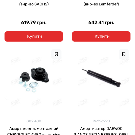
(вир-во SACHS)
(вир-во Lemferder)
619.79 грн.
642.41 грн.
Купити
Купити
802 400
96226990
Аморт. компл. монтажний
Амортизатор DAEWOO
CHEVROLET AVEO задн. вісь
(LANOS,NEXIA,ESPERO), OPEL