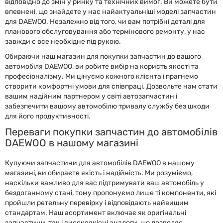
відповідно до змін у ринку та технічних вимог. Ви можете бути
впевнені, що знайдете у нас найактуальніші моделі запчастин
для DAEWOO. Незалежно від того, чи вам потрібні деталі для
планового обслуговування або термінового ремонту, у нас
завжди є все необхідне під рукою.
Обираючи наш магазин для покупки запчастин до вашого
автомобіля DAEWOO, ви робите вибір на користь якості та
професіоналізму. Ми цінуємо кожного клієнта і прагнемо
створити комфортні умови для співпраці. Дозвольте нам стати
вашим надійним партнером у світі автозапчастин і
забезпечити вашому автомобілю тривалу службу без шкоди
для його продуктивності.
Переваги покупки запчастин до автомобілів
DAEWOO в нашому магазині
Купуючи запчастини для автомобілів DAEWOO в нашому
магазині, ви обираєте якість і надійність. Ми розуміємо,
наскільки важливо для вас підтримувати ваш автомобіль у
бездоганному стані, тому пропонуємо лише ті компоненти, які
пройшли ретельну перевірку і відповідають найвищим
стандартам. Наш асортимент включає як оригінальні
запчастини, так і високоякісні аналоги, що дозволяє