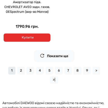
Амортизатор підв.
CHEVROLET AVEO задн. газов.
OESpectrum (вир-во Monroe)
1790.96 грн.
Купити
Показати ще
1
2
3
4
5
6
7
8
9
>
>|
Автомобілі DAEWOO відомі своєю надійністю та економічністю,
що робить їх популярними серед водіїв в Україні. Однак, як і