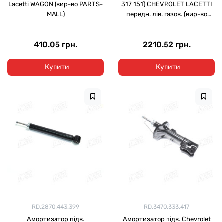
Lacetti WAGON (вир-во PARTS-
317 151) CHEVROLET LACETTI
MALL)
передн. лів. газов. (вир-во
SACHS)
410.05 грн.
2210.52 грн.
Купити
Купити
RD.2870.443.399
RD.3470.333.417
Амортизатор підв.
Амортизатор підв. Chevrolet