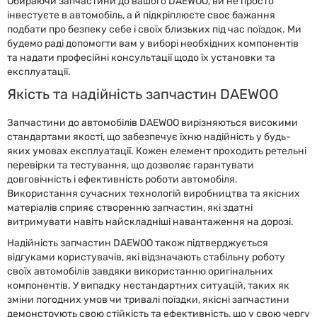
Обираючи запчастини до вашого DAEWOO, ви не просто
інвестуєте в автомобіль, а й підкріплюєте своє бажання
подбати про безпеку себе і своїх близьких під час поїздок. Ми
будемо раді допомогти вам у виборі необхідних компонентів
та надати професійні консультації щодо їх установки та
експлуатації.
Якість та надійність запчастин DAEWOO
Запчастини до автомобілів DAEWOO вирізняються високими
стандартами якості, що забезпечує їхню надійність у будь-
яких умовах експлуатації. Кожен елемент проходить ретельні
перевірки та тестування, що дозволяє гарантувати
довговічність і ефективність роботи автомобіля.
Використання сучасних технологій виробництва та якісних
матеріалів сприяє створенню запчастин, які здатні
витримувати навіть найскладніші навантаження на дорозі.
Надійність запчастин DAEWOO також підтверджується
відгуками користувачів, які відзначають стабільну роботу
своїх автомобілів завдяки використанню оригінальних
компонентів. У випадку нестандартних ситуацій, таких як
зміни погодних умов чи тривалі поїздки, якісні запчастини
демонструють свою стійкість та ефективність, що у свою чергу