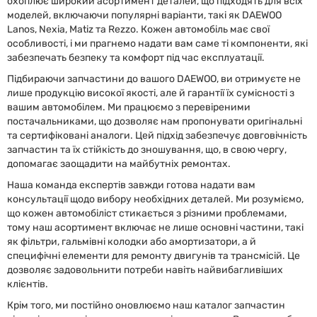
охоплює широкий асортимент деталей, що підходять для всіх
моделей, включаючи популярні варіанти, такі як DAEWOO
Lanos, Nexia, Matiz та Rezzo. Кожен автомобіль має свої
особливості, і ми прагнемо надати вам саме ті компоненти, які
забезпечать безпеку та комфорт під час експлуатації.
Підбираючи запчастини до вашого DAEWOO, ви отримуєте не
лише продукцію високої якості, але й гарантії їх сумісності з
вашим автомобілем. Ми працюємо з перевіреними
постачальниками, що дозволяє нам пропонувати оригінальні
та сертифіковані аналоги. Цей підхід забезпечує довговічність
запчастин та їх стійкість до зношування, що, в свою чергу,
допомагає заощадити на майбутніх ремонтах.
Наша команда експертів завжди готова надати вам
консультації щодо вибору необхідних деталей. Ми розуміємо,
що кожен автомобіліст стикається з різними проблемами,
тому наш асортимент включає не лише основні частини, такі
як фільтри, гальмівні колодки або амортизатори, а й
специфічні елементи для ремонту двигунів та трансмісій. Це
дозволяє задовольнити потреби навіть найвибагливіших
клієнтів.
Крім того, ми постійно оновлюємо наш каталог запчастин