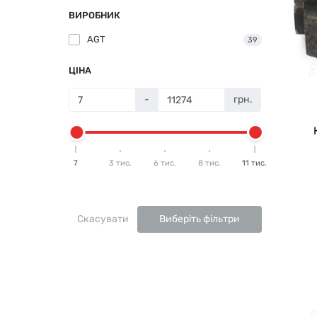
ВИРОБНИК
AGT
39
ЦІНА
-
грн.
7
3 тис.
6 тис.
8 тис.
11 тис.
Скасувати
Виберіть фільтри