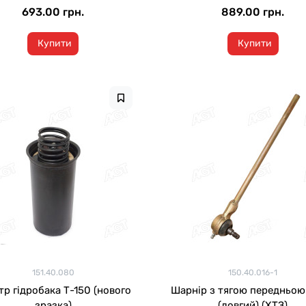
693.00 грн.
889.00 грн.
Купити
Купити
151.40.080
150.40.016-1
ідробака Т-150 (нового
Шарнір з тягою передньою Т-15
зразка)
(довгий) (ХТЗ)