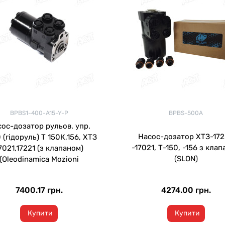
BPBS1-400-A15-Y-P
BPBS-500A
ос-дозатор рульов. упр.
Насос-дозатор ХТЗ-172
 (гідоруль) Т 150К,156, ХТЗ
-17021, Т-150, -156 з кла
7021,17221 (з клапаном)
(SLON)
(Oleodinamica Mozioni
7400.17 грн.
4274.00 грн.
Купити
Купити