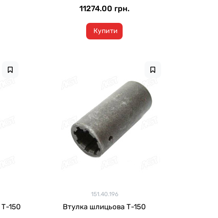
11274.00 грн.
Купити
151.40.196
0
Втулка шлицьова Т-150