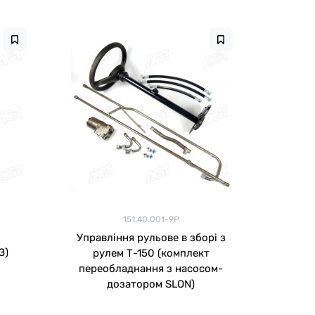
151.40.001-9Р
Управління рульове в зборі з
ХТЗ)
рулем Т-150 (комплект
переобладнання з насосом-
дозатором SLON)