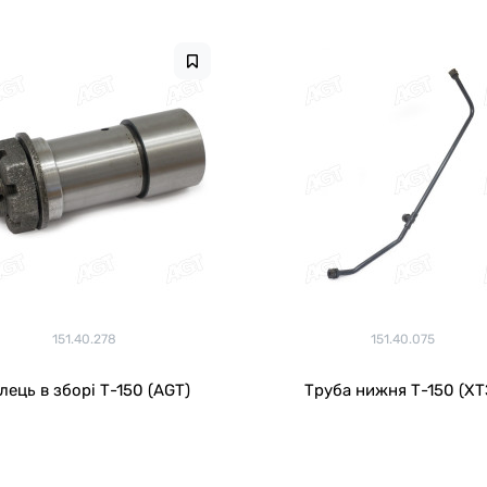
151.40.278
151.40.075
лець в зборі Т-150 (АGТ)
Труба нижня Т-150 (