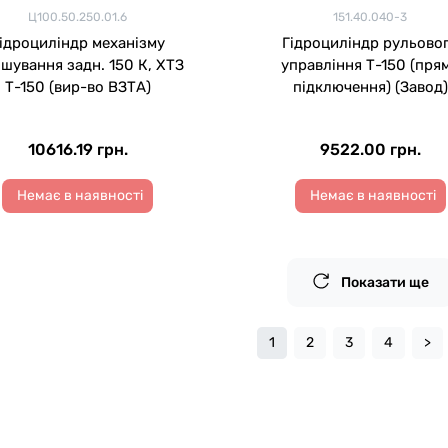
Ц100.50.250.01.6
151.40.040-3
ідроциліндр механізму
Гідроциліндр рульово
ішування задн. 150 К, ХТЗ
управління Т-150 (пря
Т-150 (вир-во ВЗТА)
підключення) (Завод)
10616.19 грн.
9522.00 грн.
Немає в наявності
Немає в наявності
Показати ще
1
2
3
4
>