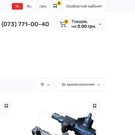
0
грн.
Особистий кабінет
Ук
Ru
Tоварів,
0
(073) 771-00-40
на
0.00 грн.
15
За замовчуванням