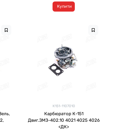
Купити
К151-1107010
Зель,
Карбюратор К-151
2,
Двиг.ЗМЗ-402.10 4021 4025 4026
<ДК>