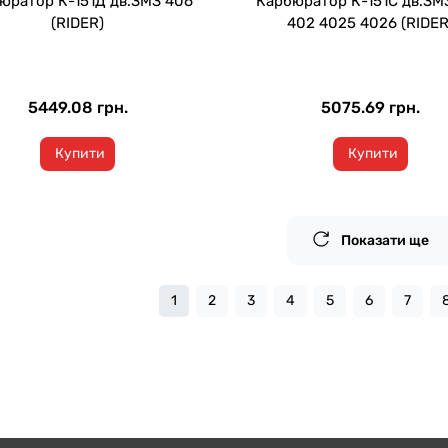
юратор К-151Д дв.ЗМЗ 406
Карбюратор К-151С дв.ЗМ
(RIDER)
402 4025 4026 (RIDER
5449.08 грн.
5075.69 грн.
Купити
Купити
Показати ще
1
2
3
4
5
6
7