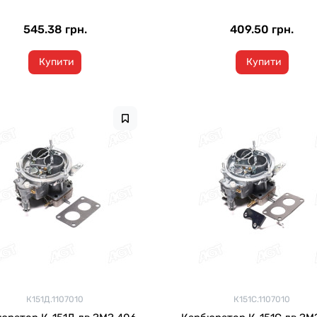
545.38 грн.
409.50 грн.
Купити
Купити
К151Д.1107010
К151С.1107010