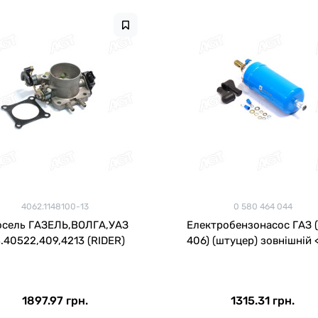
4062.1148100-13
0 580 464 044
осель ГАЗЕЛЬ,ВОЛГА,УАЗ
Електробензонасос ГАЗ 
.40522,409,4213 (RIDER)
406) (штуцер) зовнішній 
1897.97 грн.
1315.31 грн.