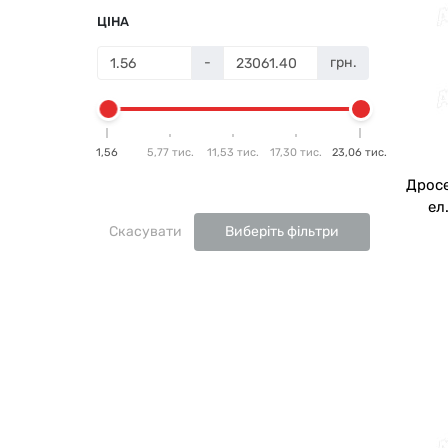
ЦІНА
-
грн.
1,56
5,77 тис.
11,53 тис.
17,30 тис.
23,06 тис.
Дросе
ел
Скасувати
Виберіть фільтри