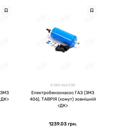
0 580 464 038
(ЗМЗ
Електробензонасос ГАЗ (ЗМЗ
<ДК>
406), ТАВРІЯ (хомут) зовнішній
<ДК>
1239.03 грн.