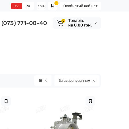
0
грн.
Особистий кабінет
Ук
Ru
Tоварів,
0
(073) 771-00-40
на
0.00 грн.
15
За замовчуванням