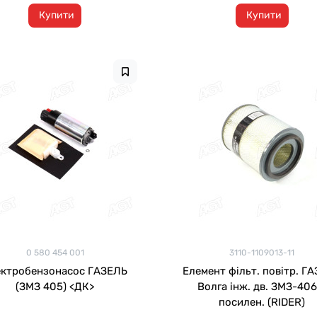
Купити
Купити
0 580 454 001
3110-1109013-11
ектробензонасос ГАЗЕЛЬ
Елемент фільт. повітр. ГА
(ЗМЗ 405) <ДК>
Волга інж. дв. ЗМЗ-406
посилен. (RIDER)