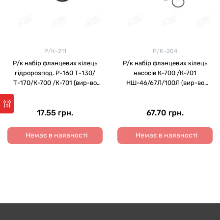
Р/К-211
Р/К-204
Р/к набір фланцевих кілець
Р/к набір фланцевих кілець
гідророзпод. Р-160 Т-130/
насосів К-700 /К-701
Т-170/К-700 /К-701 (вир-во
НШ-46/67Л/100Л (вир-во
МПИ-Агро, м. Мелітопо
МПИ-Агро, м. Мелітополь)
17.55 грн.
67.70 грн.
Немає в наявності
Немає в наявності