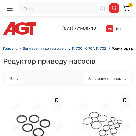
0
(073) 771-00-40
Ук
Ru
Головна
Запчастини до тракторів
К-700, К-701, К-702
Редуктор при
Редуктор приводу насосів
15
За замовчуванням