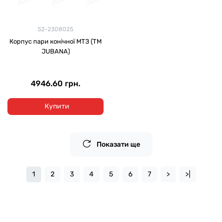
52-2308025
Корпуc пари конічної МТЗ (ТМ
JUBANA)
4946.60 грн.
Купити
Показати ще
1
2
3
4
5
6
7
>
>|