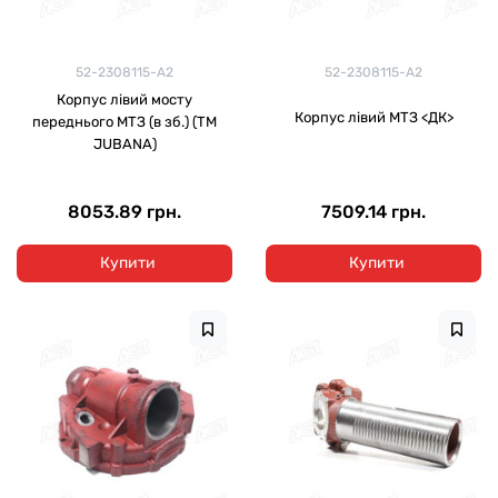
52-2308115-А2
52-2308115-А2
Корпуc лівий мосту
Корпус лівий МТЗ <ДК>
переднього МТЗ (в зб.) (ТМ
JUBANA)
8053.89 грн.
7509.14 грн.
Купити
Купити