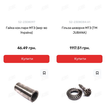
52-2308097
52-2308084 А1
Гайка кон.пари МТЗ (вир-во
Гільза шкворня МТЗ (ТМ
Україна)
JUBANA)
46.49 грн.
1117.51 грн.
Купити
Купити