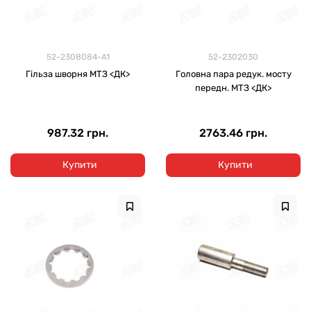
52-2308084-A1
52-2302030
Гільза шворня МТЗ <ДК>
Головна пара редук. мосту
передн. МТЗ <ДК>
987.32 грн.
2763.46 грн.
Купити
Купити