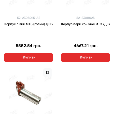
52-2308015-А2
52-2308025
Корпус лівий МТЗ (голий) <ДК>
Корпус пари конічної МТЗ <ДК>
5582.54 грн.
4667.21 грн.
Купити
Купити