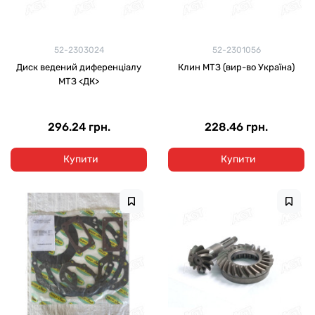
52-2303024
52-2301056
Диск ведений диференціалу
Клин МТЗ (вир-во Україна)
МТЗ <ДК>
296.24 грн.
228.46 грн.
Купити
Купити